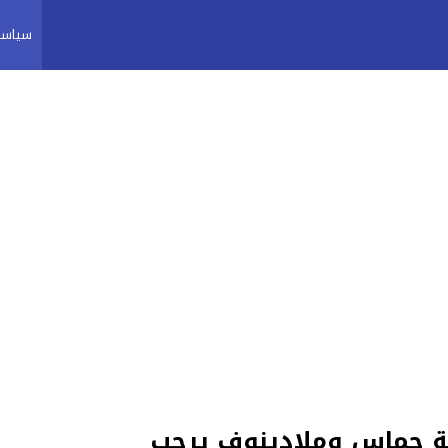
سياسة
 حماس وملادينوف يرحب