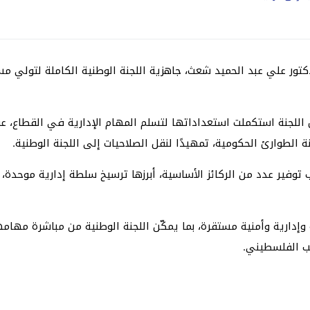
تور علي عبد الحميد شعث، جاهزية اللجنة الوطنية الكاملة لتولي مسؤو
لجنة استكملت استعداداتها لتسلم المهام الإدارية في القطاع، عق
ة الطوارئ الحكومية، تمهيدًا لنقل الصلاحيات إلى اللجنة الوطنية.
لب توفير عدد من الركائز الأساسية، أبرزها ترسيخ سلطة إدارية موح
وإدارية وأمنية مستقرة، بما يمكّن اللجنة الوطنية من مباشرة مها
عب الفلسطيني.