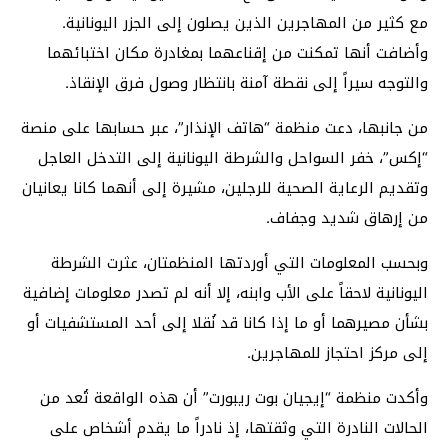
مع كثير من المهاجرين الذين يصلون إلى الجزر اليونانية.
وأضافت أنها تمكنت من إقناعهما بمغادرة مكان اختبائهما
والتوجه سيراً إلى نقطة آمنة بانتظار وصول فرق الإنقاذ.
من جانبها، دعت منظمة “هاتف الإنذار”، عبر حسابها على منصة
“إكس”، خفر السواحل والشرطة اليونانية إلى التدخل العاجل
وتقديم الرعاية الصحية للرجلين، مشيرة إلى أنهما كانا يعانيان
من إرهاق شديد وجفاف.
وبحسب المعلومات التي أوردتها المنظمتان، عثرت الشرطة
اليونانية لاحقاً على الأب وابنه، إلا أنه لم تصدر معلومات إضافية
بشأن مصيرهما أو ما إذا كانا قد نُقلا إلى أحد المستشفيات أو
إلى مركز احتجاز للمهاجرين.
وأكدت منظمة “إيجيان بوت ريبورت” أن هذه الواقعة تُعد من
الحالات النادرة التي وثقتها، إذ نادراً ما يقدم أشخاص على