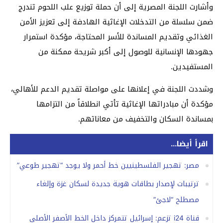
وأشارت اللجنة المصرية إلى أن حملة توزيع علب اللحوم تندرج
ضمن سلسلة من التدخلات الإغاثية الهادفة إلى تعزيز الأمن
الغذائي وتقديم المساندة للأسر المحتاجة، مؤكدة استمرار
جهودها الإنسانية للوصول إلى أكبر شريحة ممكنة من
المستفيدين.
وشددت اللجنة في إعلانها على مواصلة تقديم الدعم للأهالي،
مؤكدة أن مبادراتها الإغاثية تأتي انطلاقاً من التزامها
بمساندة السكان والتخفيف من معاناتهم.
اقرأ أيضا...
مصر: تهجير الفلسطينيين خط أحمر ولا يوجد “تهجير طوعي”
ترتيبات لإصدار بطاقات هوية جديدة لسكان غزة وإلغاء
مصطلح “لاجئ”
قناة i24 تزعم: إسرائيل تتمركز داخل الخط الأصفر الأصلي