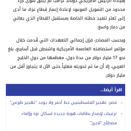
بقيادة الرئيس الأمريكي دونالد ترامب لم يتلق سوى جزء
محدود من التمويل الموعود لإعادة إعمار قطاع غزة، ما أدى
إلى تعثر تنفيذ خطته الخاصة بمستقبل القطاع الذي يعاني
من دمار واسع.
وبحسب المصادر، فإن إجمالي التعهدات التي قُدمت خلال
مؤتمر استضافته العاصمة الأمريكية واشنطن قبل أسابيع، بلغ
نحو 17 مليار دولار من عدة دول، معظمها من دول الخليج
العربي، إلا أن ما تم تحويله فعلياً حتى الآن لا يتجاوز أقل من
مليار دولار.
اقرأ أيضا...
مصر: تهجير الفلسطينيين خط أحمر ولا يوجد “تهجير طوعي”
ترتيبات لإصدار بطاقات هوية جديدة لسكان غزة وإلغاء
مصطلح “لاجئ”