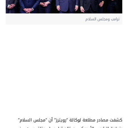
ترامب ومجلس السلام
كشفت مصادر مطلعة لوكالة “رويترز” أن “مجلس السلام”