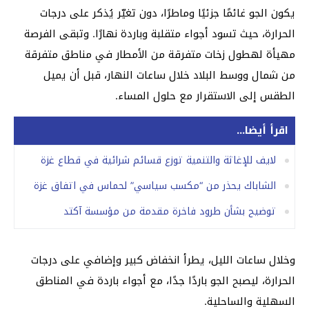
يكون الجو غائمًا جزئيًا وماطرًا، دون تغيّر يُذكر على درجات
الحرارة، حيث تسود أجواء متقلبة وباردة نهارًا. وتبقى الفرصة
مهيأة لهطول زخات متفرقة من الأمطار في مناطق متفرقة
من شمال ووسط البلاد خلال ساعات النهار، قبل أن يميل
الطقس إلى الاستقرار مع حلول المساء.
اقرأ أيضا...
لايف للإغاثة والتنمية توزع قسائم شرائية في قطاع غزة
الشاباك يحذر من “مكسب سياسي” لحماس في اتفاق غزة
توضيح بشأن طرود فاخرة مقدمة من مؤسسة آكتد
وخلال ساعات الليل، يطرأ انخفاض كبير وإضافي على درجات
الحرارة، ليصبح الجو باردًا جدًا، مع أجواء باردة في المناطق
السهلية والساحلية.