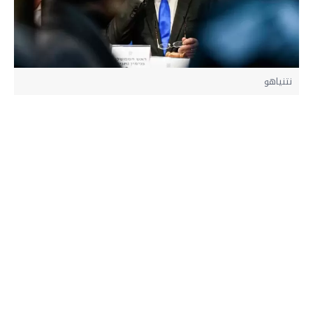
نتنياهو