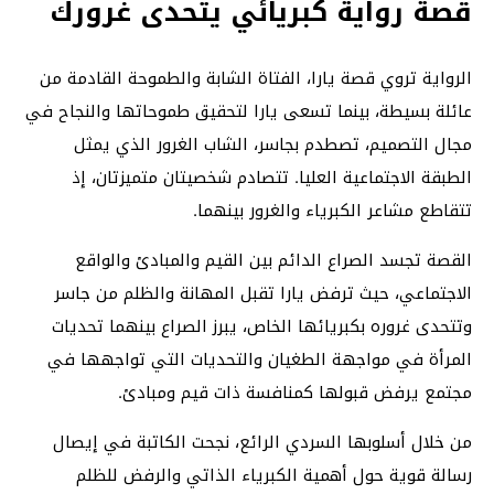
قصة رواية كبريائي يتحدى غرورك
الرواية تروي قصة يارا، الفتاة الشابة والطموحة القادمة من
عائلة بسيطة، بينما تسعى يارا لتحقيق طموحاتها والنجاح في
مجال التصميم، تصطدم بجاسر، الشاب الغرور الذي يمثل
الطبقة الاجتماعية العليا. تتصادم شخصيتان متميزتان، إذ
تتقاطع مشاعر الكبرياء والغرور بينهما.
القصة تجسد الصراع الدائم بين القيم والمبادئ والواقع
الاجتماعي، حيث ترفض يارا تقبل المهانة والظلم من جاسر
وتتحدى غروره بكبريائها الخاص، يبرز الصراع بينهما تحديات
المرأة في مواجهة الطغيان والتحديات التي تواجهها في
مجتمع يرفض قبولها كمنافسة ذات قيم ومبادئ.
من خلال أسلوبها السردي الرائع، نجحت الكاتبة في إيصال
رسالة قوية حول أهمية الكبرياء الذاتي والرفض للظلم