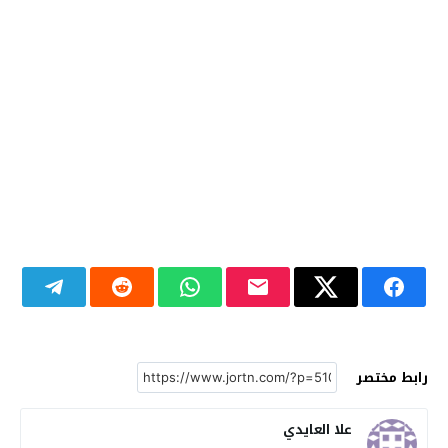
رابط مختصر
علا العايدي