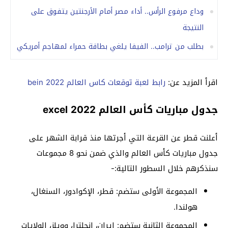
وداع مرفوع الرأس.. أداء مصر أمام الأرجنتين يتفوق على
النتيجة
بطلب من ترامب.. الفيفا يلغي بطاقة حمراء لمهاجم أمريكي
اقرأ المزيد عن:
رابط لعبة توقعات كاس العالم 2022 bein
جدول مباريات كأس العالم 2022 excel
أعلنت قطر عن القرعة التي أجرتها منذ قرابة الشهر على
جدول مباريات كأس العالم والذي ضمن نحو 8 مجموعات
سنذكرهم خلال السطور التالية:-
المجموعة الأولى ستضم: قطر، الإكوادور، السنغال،
هولندا.
المجموعة الثانية ستضم: إيران، إنجلترا، وويلز، الولايات