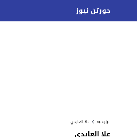
جورتن نيوز
الرئيسية
علا العايدي
علا العايدي