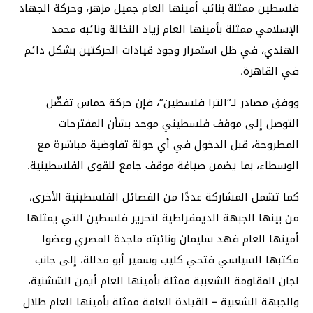
فلسطين ممثلة بنائب أمينها العام جميل مزهر، وحركة الجهاد
الإسلامي ممثلة بأمينها العام زياد النخالة ونائبه محمد
الهندي، في ظل استمرار وجود قيادات الحركتين بشكل دائم
في القاهرة.
ووفق مصادر لـ”الترا فلسطين”، فإن حركة حماس تفضّل
التوصل إلى موقف فلسطيني موحد بشأن المقترحات
المطروحة، قبل الدخول في أي جولة تفاوضية مباشرة مع
الوسطاء، بما يضمن صياغة موقف جامع للقوى الفلسطينية.
كما تشمل المشاركة عددًا من الفصائل الفلسطينية الأخرى،
من بينها الجبهة الديمقراطية لتحرير فلسطين التي يمثلها
أمينها العام فهد سليمان ونائبته ماجدة المصري وعضوا
مكتبها السياسي فتحي كليب وسمير أبو مدللة، إلى جانب
لجان المقاومة الشعبية ممثلة بأمينها العام أيمن الششنية،
والجبهة الشعبية – القيادة العامة ممثلة بأمينها العام طلال