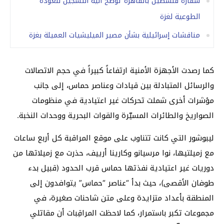
سفارة فلسطين بالقاهرة توضح آلية التسجيل للعودة
الطوعية لغزة
مناقشات إسرائيلية بشأن مصير الميليشيات العميلة بغزة
كما رصدت الأجهزة الأمنية ارتفاعاً كبيراً في حجم الاتصالات
والرسائل المتبادلة بين قيادات وعناصر حماس، إلى جانب
مؤشرات أخرى شملت تحركات غير اعتيادية في منظومات
الصواريخ والطائرات المسيّرة والقوات البحرية ووحدات النخبة.
ليبوشور التي كانت تتناوب على موقع المراقبة كل أربع ساعات
مع زميلتيها، نوا مرسيانو وكارينا أرييف، حذرت مع زميلاتها من
دوريات غير اعتيادية نفذتها حماس قرب الحدود (قبيل بدء
طوفان الأقصى)، حيث بدأ “عناصر “حماس” يتوافدون إلى
المنطقة بأعداد متزايدة وعلى متن شاحنات صغيرة، في
مجموعات تكبر باستمرار، كما لاحظت المراقِبات أن مقاتلي