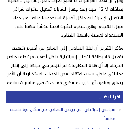
ومن أبرز هذه المؤشرات ما أصبح يعرف داخل إسرائيل بـ”قضية
بطاقات SIM”، حيث رصد جهاز الشاباك تفعيل عشرات شرائح
الاتصال الإسرائيلية داخل أجهزة استخدمها عناصر من حماس
قبيل الهجوم، وهي خطوة اعتُبرت لاحقاً مؤشراً مهماً على
الاستعداد لعملية واسعة النطاق.
وذكر التقرير أن ليلة السادس إلى السابع من أكتوبر شهدت
تفعيل 45 بطاقة اتصال إسرائيلية داخل أجهزة مرتبطة بعناصر
الحركة، إلا أن هذه المعلومات لم تُترجم في حينها إلى إنذار
عملياتي عاجل، بسبب اعتقاد بعض الجهات الاستخبارية أن الأمر
يتعلق بمناورة أو تدريب عسكري كما حدث في مناسبات سابقة.
اقرأ أيضا...
سياسي إسرائيلي: من يرفض المغادرة من سكان غزة فليمت
عطشاً