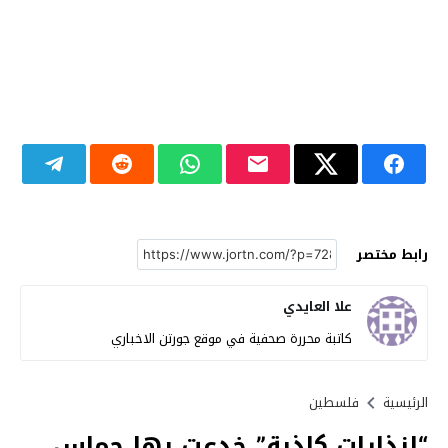
رابط مختصر
علا العايدي
كاتبة محررة صحفية في موقع جورتن الاخباري
الرئيسية
فلسطين
“إنذارات كاذبة” خدعت بها حماس