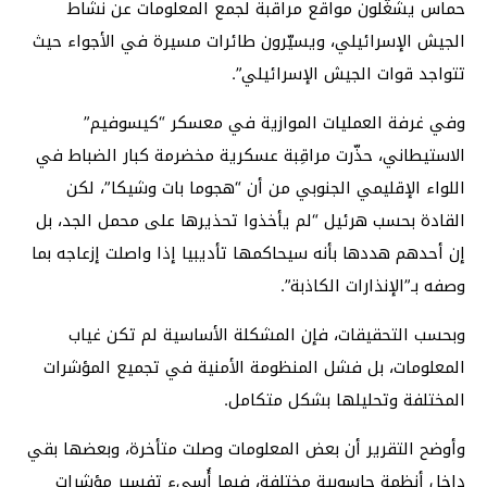
حماس يشغّلون مواقع مراقبة لجمع المعلومات عن نشاط
الجيش الإسرائيلي، ويسيّرون طائرات مسيرة في الأجواء حيث
تتواجد قوات الجيش الإسرائيلي”.
وفي غرفة العمليات الموازية في معسكر “كيسوفيم”
الاستيطاني، حذّرت مراقِبة عسكرية مخضرمة كبار الضباط في
اللواء الإقليمي الجنوبي من أن “هجوما بات وشيكا”، لكن
القادة بحسب هرئيل “لم يأخذوا تحذيرها على محمل الجد، بل
إن أحدهم هددها بأنه سيحاكمها تأديبيا إذا واصلت إزعاجه بما
وصفه بـ”الإنذارات الكاذبة”.
وبحسب التحقيقات، فإن المشكلة الأساسية لم تكن غياب
المعلومات، بل فشل المنظومة الأمنية في تجميع المؤشرات
المختلفة وتحليلها بشكل متكامل.
وأوضح التقرير أن بعض المعلومات وصلت متأخرة، وبعضها بقي
داخل أنظمة حاسوبية مختلفة، فيما أُسيء تفسير مؤشرات