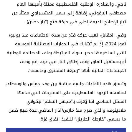
ناجي، والمبادرة الوطنية الفلسطينية ممثلة بأمينها العام
مصطفى البرغوثي، إضافة إلى سمير المشهراوي ممثلًا عن
تيار الإصلاح الديمقراطي في حركة فتح (تيار دحلان).
وفي المقابل، تغيب حركة فتح عن هذه الاجتماعات منذ يوليو/
تموز 2024، إذ لم تشارك في الحوارات الفصائلية الموسعة
التي تستضيفها مصر، سواء المرتبطة بملف المصالحة الوطنية
أو بمستقبل اتفاق وقف إطلاق النار في غزة، رغم وصف
الاجتماعات الحالية بأنها “رفيعة المستوى وحاسمة”.
وتسبق هذه اللقاءات جلسة مرتقبة بين وفد حماس والوسطاء،
لمناقشة الردود الفلسطينية على المقترحات التي قدمها
الممثل السامي لما يُعرف بـ”مجلس السلام” نيكولاي
ملادينوف، والذي طرح منذ مارس/آذار الماضي عدة صيغ ضمن
ما يسمى “خارطة الطريق” لتنفيذ اتفاق غزة.