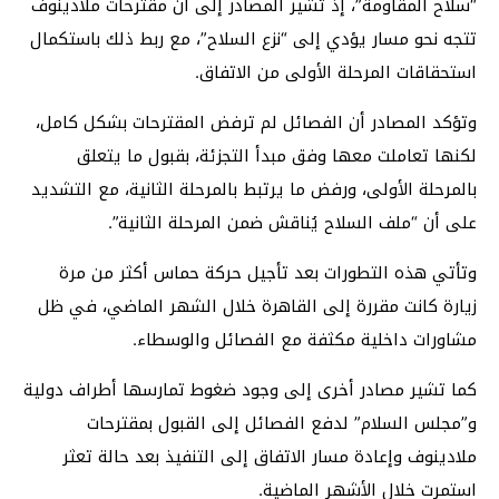
“سلاح المقاومة”، إذ تشير المصادر إلى أن مقترحات ملادينوف
تتجه نحو مسار يؤدي إلى “نزع السلاح”، مع ربط ذلك باستكمال
استحقاقات المرحلة الأولى من الاتفاق.
وتؤكد المصادر أن الفصائل لم ترفض المقترحات بشكل كامل،
لكنها تعاملت معها وفق مبدأ التجزئة، بقبول ما يتعلق
بالمرحلة الأولى، ورفض ما يرتبط بالمرحلة الثانية، مع التشديد
على أن “ملف السلاح يُناقش ضمن المرحلة الثانية”.
وتأتي هذه التطورات بعد تأجيل حركة حماس أكثر من مرة
زيارة كانت مقررة إلى القاهرة خلال الشهر الماضي، في ظل
مشاورات داخلية مكثفة مع الفصائل والوسطاء.
كما تشير مصادر أخرى إلى وجود ضغوط تمارسها أطراف دولية
و”مجلس السلام” لدفع الفصائل إلى القبول بمقترحات
ملادينوف وإعادة مسار الاتفاق إلى التنفيذ بعد حالة تعثر
استمرت خلال الأشهر الماضية.