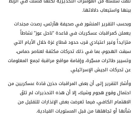
تلقت سلسلة من المؤشرات التحذيرية لكنها فشلت في الربط
بينها واستيعاب دلالاتها.
وبحسب التقرير المنشور في صحيفة هآرتس، رصدت مجندات
يعملن كمراقبات عسكريات في قاعدة “ناحل عوز” نشاطاً
متزايداً وغير اعتيادي قرب حدود قطاع غزة خلال الأيام التي
سبقت الهجوم، بما في ذلك تحركات مكثفة لعناصر حماس،
وتسيير طائرات مسيّرة، وإقامة مواقع مراقبة لجمع المعلومات
عن تحركات الجيش الإسرائيلي.
وأشار التقرير إلى أن بعض المراقبات حذرن قادة عسكريين من
احتمال وقوع هجوم وشيك، إلا أن هذه التحذيرات لم تلقَ
الاهتمام الكافي، فيما تعرضت بعض الإنذارات للتقليل من
شأنها أو تجاهلها من قبل المستويات القيادية.