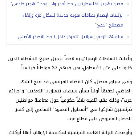
مصر: تهجير الفلسطينيين خط أحمر ولا يوجد “تهجير طوعي”
ترتيبات لإصدار بطاقات هوية جديدة لسكان غزة وإلغاء
مصطلح “لاجئ”
قناة i24 تزعم: إسرائيل تتمركز داخل الخط الأصفر الأصلي
وأعلنت السلطات الإسرائيلية لاحقاً ترحيل جميع النشطاء الذين
كانوا على متن الأسطول، بمن فيهم 37 مواطناً فرنسياً.
وفي سياق متصل، كان القضاء الفرنسي قد فتح الشهر
الماضي تحقيقاً أولياً بشأن شبهات تتعلق بـ”التعذيب” و”جرائم
حرب”، وذلك عقب تلقيه بلاغاً حكومياً حول معاملة مواطنين
فرنسيين شاركوا في “أسطول الصمود” الساعي إلى كسر
الحصار المفروض على قطاع غزة.
وأوضحت النيابة العامة الفرنسية لمكافحة الإرهاب أنها أوكلت