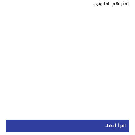
تمثيلهم القانوني.
اقرأ أيضا...