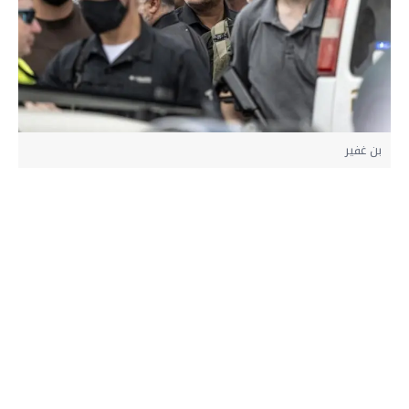
بن غفير