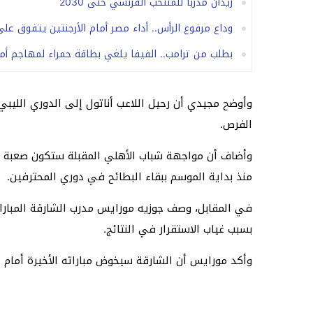
زيدان مدرباً للمنتخب الفرنسي حتى 2030
وداع مرفوع الرأس.. أداء مصر أمام الأرجنتين يتفوق على
بطلب من ترامب.. الفيفا يلغي بطاقة حمراء لمهاجم أم
وأوضح مجيدي أن رحيل اللاعب أناتول إلى الدوري الليبي
الفرص.
وأضاف أن مواجهة شباب الأهلي المقبلة ستكون صعبة أم
منذ بداية الموسم ببقاء البطائح في دوري المحترفين.
في المقابل، وصف جوزيه مورايس مدرب الشارقة المباراة
بسبب غياب الاستقرار في النتائج.
وأكد مورايس أن الشارقة سيخوض مباراته الأخيرة أمام 