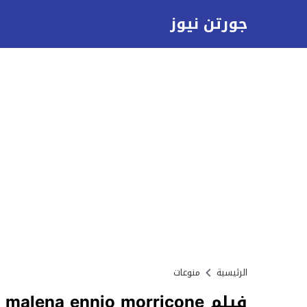
جورتن نيوز
الرئيسية
منوعات
فيلم malena ennio morricone مترجم عربي كامل اكوام ايجي بست