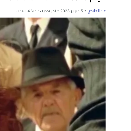
علا العايدي
5 فبراير 2023
آخر تحديث :
منذ 4 سنوات