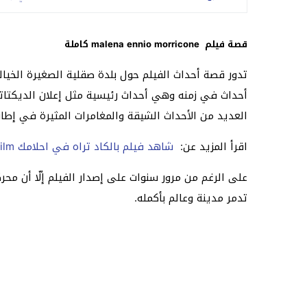
قصة فيلم malena ennio morricone كاملة
تدور قصة أحداث الفيلم حول بلدة صقلية الصغيرة الخيالية والأحداث التي لحقتها في 10 يونيو م
أحداث في زمنه وهي أحداث رئيسية مثل إعلان الديكتاتور 
العديد من الأحداث الشيقة والمغامرات المثيرة في إطار
اقرأ المزيد عن:
شاهد فيلم بالكاد تراه في احلامك Rüyanda Görürsün Film مترجم قصة عشق
على الرغم من مرور سنوات على إصدار الفيلم إلّا أن مح
تدمر مدينة وعالم بأكمله.