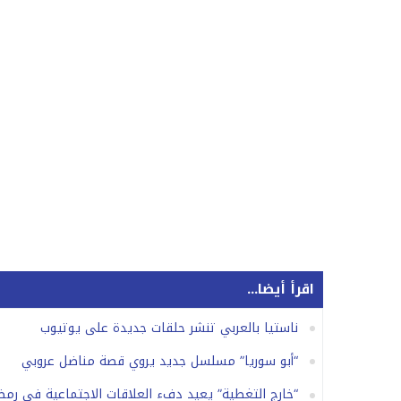
اقرأ أيضا...
ناستيا بالعربي تنشر حلقات جديدة على يوتيوب
“أبو سوريا” مسلسل جديد يروي قصة مناضل عروبي
“خارج التغطية” يعيد دفء العلاقات الاجتماعية في رمضان 7