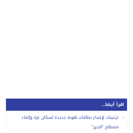
اقرأ أيضا...
ترتيبات لإصدار بطاقات هوية جديدة لسكان غزة وإلغاء
مصطلح “لاجئ”