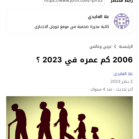
رابط مختصر
علا العايدي
كاتبة محررة صحفية في موقع جورتن الاخباري
الرئيسية
عربي وعالمي
2006 كم عمره في 2023 ؟
علا العايدي
2 يناير 2023
آخر تحديث :
منذ 4 سنوات