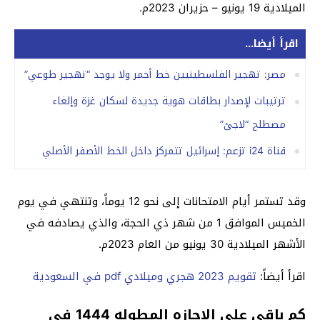
الميلادية 19 يونيو – حزيران 2023م.
اقرأ أيضا...
مصر: تهجير الفلسطينيين خط أحمر ولا يوجد “تهجير طوعي”
ترتيبات لإصدار بطاقات هوية جديدة لسكان غزة وإلغاء
مصطلح “لاجئ”
قناة i24 تزعم: إسرائيل تتمركز داخل الخط الأصفر الأصلي
وقد تستمر أيام الامتحانات إلى نحو 12 يوماً، وتنتهي في يوم
الخميس الموافق 1 من شهر ذي الحجة، والذي يصادفه في
الأشهر الميلادية 30 يونيو من العام 2023م.
اقرأ أيضاً:
تقويم 2023 هجري وميلادي pdf في السعودية
كم باقي على الاجازه المطوله 1444 في