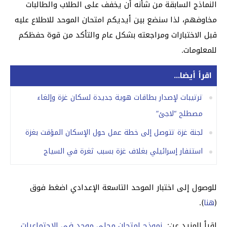
النماذج السابقة من شأنه أن يخفف على الطلاب والطالبات
مخاوفهم، لذا سنضع بين أيديكم امتحان الموحد للاطلاع عليه
قبل الاختبارات ومراجعته بشكل عام والتأكد من قوة حفظكم
للمعلومات.
اقرأ أيضا...
ترتيبات لإصدار بطاقات هوية جديدة لسكان غزة وإلغاء
مصطلح “لاجئ”
لجنة غزة تتوصل إلى خطة عمل حول الإسكان المؤقت بغزة
استنفار إسرائيلي بغلاف غزة بسبب ثغرة في السياج
للوصول إلى اختبار الموحد التاسعة الإعدادي اضغط فوق
(
هنا
).
اقرأ المزيد عن:
نموذج امتحان محلي موحد في الإجتماعيات