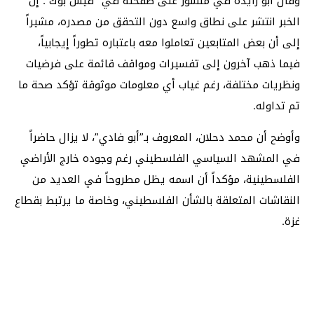
وقال أبو زايدة في منشور على صفحته في “فيس بوك”: إن
الخبر انتشر على نطاق واسع دون التحقق من مصدره، مشيراً
إلى أن بعض المتابعين تعاملوا معه باعتباره تطوراً إيجابياً،
فيما ذهب آخرون إلى تفسيرات ومواقف قائمة على فرضيات
ونظريات مختلفة، رغم غياب أي معلومات موثوقة تؤكد صحة ما
تم تداوله.
وأوضح أن محمد دحلان، المعروف بـ”أبو فادي”، لا يزال حاضراً
في المشهد السياسي الفلسطيني رغم وجوده خارج الأراضي
الفلسطينية، مؤكداً أن اسمه يظل مطروحاً في العديد من
النقاشات المتعلقة بالشأن الفلسطيني، وخاصة ما يرتبط بقطاع
غزة.