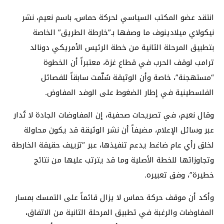
انتقد عضو المكتب السياسي لحركة حماس، باسم نعيم، نشر
نيكولاي ميلادينوف ما وصفها بـ”خارطة الطريق” الخاصة
بتطبيق المرحلة الثانية من خطة الرئيس الأمريكي دونالد
ترامب لوقف الحرب في قطاع غزة، معتبراً أن الخطوة
“مستهجنة”، خاصة وأن الوثيقة سُلّمت سابقاً للفصائل
الفلسطينية في إطار الضغوط على الوفد المفاوض.
وقال نعيم، في تصريحات صحفية، إن المفاوضات الجادة لا تُدار
عبر وسائل الإعلام، مضيفاً أن نشر الوثيقة قد يكون محاولة
لخلق رأي عام ضاغط يدعم تنفيذها، عبر “تزييف حقيقة الخارطة
وتجاوزاتها للخطة الأصلية وما قد يترتب عليها من نتائج
خطيرة”، وفق تعبيره.
وأكد أن موقف حركة حماس لا يزال قائماً على التمسك بمسار
المفاوضات والرغبة في تطبيق المرحلة الثانية من الاتفاق،