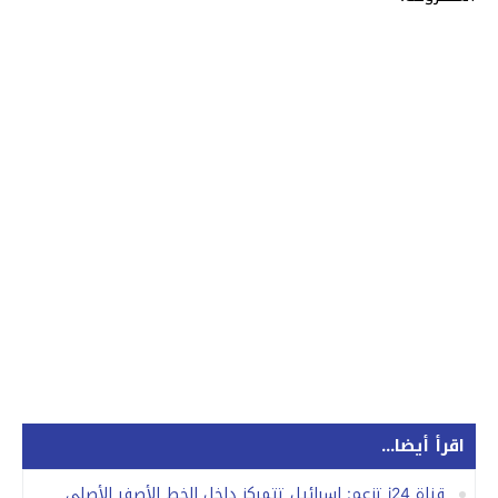
اقرأ أيضا...
قناة i24 تزعم: إسرائيل تتمركز داخل الخط الأصفر الأصلي