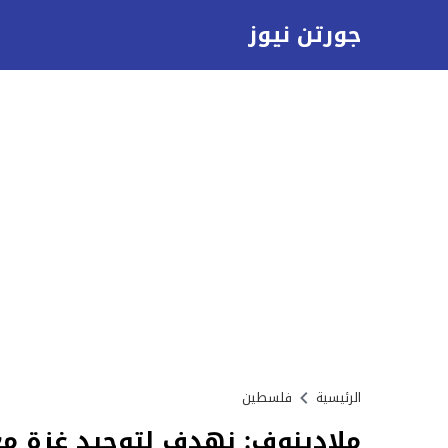
جورتن نيوز
الرئيسية
فلسطين
ملادينوف: نهدف لتوحيد غزة مع