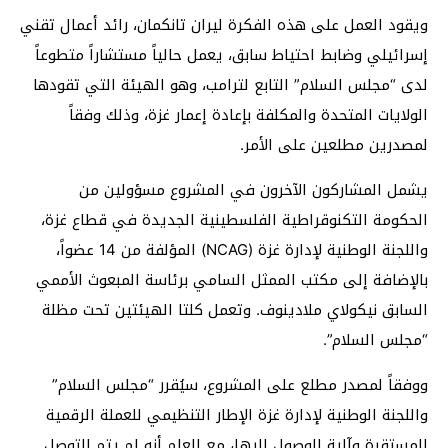
ويقود العمل على هذه الفكرة ليران تانكمان، رائد أعمال تقني
إسرائيلي وضابط احتياط سابق، يعمل حالياً مستشاراً متطوعاً
لدى “مجلس السلام” التابع لترامب، وهو الهيئة التي تقودها
الولايات المتحدة والمكلفة بإعادة إعمار غزة، وذلك وفقاً
لمصدرين مطلعين على الأمر.
يشمل المشاركون الآخرون في المشروع مسؤولين من
الحكومة التكنوقراطية الفلسطينية الجديدة في قطاع غزة،
واللجنة الوطنية لإدارة غزة (NCAG) المؤلفة من 14 عضواً،
بالإضافة إلى مكتب الممثل السامي برئاسة المبعوث الأممي
السابق نيكولاي ملادينوف. وتعمل كلتا الهيئتين تحت مظلة
“مجلس السلام”.
ووفقاً لمصدر مطلع على المشروع، سيُقرر “مجلس السلام”
واللجنة الوطنية لإدارة غزة الإطار التنظيمي للعملة الرقمية
المستقرة وآلية الوصول إليها، مع العلم أنه لم يتم التوصل