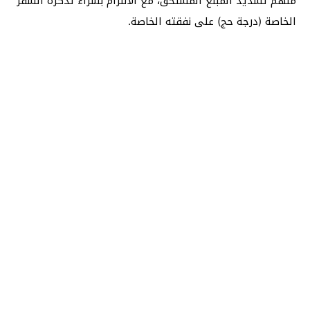
منهم تسديد المبلغ المستحق، مع الالتزام بشراء تذكرة السفر
الخاصة (درجة حج) على نفقته الخاصة.