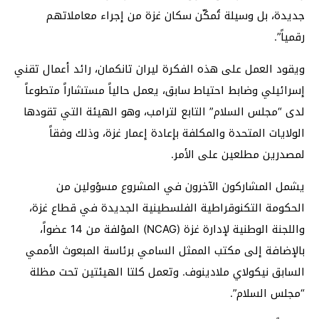
جديدة، بل وسيلة تُمكّن سكان غزة من إجراء معاملاتهم
رقمياً”.
ويقود العمل على هذه الفكرة ليران تانكمان، رائد أعمال تقني
إسرائيلي وضابط احتياط سابق، يعمل حالياً مستشاراً متطوعاً
لدى “مجلس السلام” التابع لترامب، وهو الهيئة التي تقودها
الولايات المتحدة والمكلفة بإعادة إعمار غزة، وذلك وفقاً
لمصدرين مطلعين على الأمر.
يشمل المشاركون الآخرون في المشروع مسؤولين من
الحكومة التكنوقراطية الفلسطينية الجديدة في قطاع غزة،
واللجنة الوطنية لإدارة غزة (NCAG) المؤلفة من 14 عضواً،
بالإضافة إلى مكتب الممثل السامي برئاسة المبعوث الأممي
السابق نيكولاي ملادينوف. وتعمل كلتا الهيئتين تحت مظلة
“مجلس السلام”.