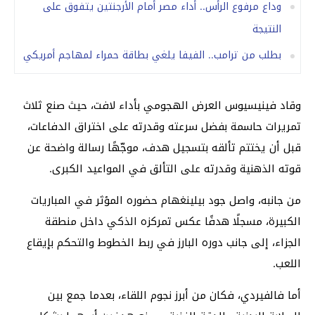
وداع مرفوع الرأس.. أداء مصر أمام الأرجنتين يتفوق على
النتيجة
بطلب من ترامب.. الفيفا يلغي بطاقة حمراء لمهاجم أمريكي
وقاد فينيسيوس العرض الهجومي بأداء لافت، حيث صنع ثلاث
تمريرات حاسمة بفضل سرعته وقدرته على اختراق الدفاعات،
قبل أن يختتم تألقه بتسجيل هدف، موجّهًا رسالة واضحة عن
قوته الذهنية وقدرته على التألق في المواعيد الكبرى.
من جانبه، واصل جود بيلينغهام حضوره المؤثر في المباريات
الكبيرة، مسجلًا هدفًا عكس تمركزه الذكي داخل منطقة
الجزاء، إلى جانب دوره البارز في ربط الخطوط والتحكم بإيقاع
اللعب.
أما فالفيردي، فكان من أبرز نجوم اللقاء، بعدما جمع بين