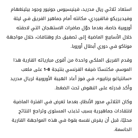
استعاد ثلاثي ريال مدريد، فينيسيوس جونيور وجود بيلينغهام
وفيديريكو فالفيردي، مكانته أمام جماهير الفريق في ليلة
أوروبية خاصة، بعدما حوّل صافرات الاستهجان التي لاحقته
خلال الأسابيع الماضية إلى تصفيق حار وهتافات، خلال مواجهة
موناكو في دوري أبطال أوروبا.
وقدم الفريق الملكي واحدة من أقوى مبارياته القارية هذا
الموسم، مكتسحًا ضيفه الفرنسي بنتيجة
على ملعب
6-1
«سانتياغو برنابيو»، في فوز أعاد الهيبة الأوروبية لريال مدريد
وأكد قدرته على النهوض تحت الضغط.
وكان الثلاثي محور الأنظار، بعدما تعرض في الفترة الماضية
لانتقادات جماهيرية بسبب تذبذب المستوى وتراجع النتائج
محليًا، قبل أن يفرض نفسه بقوة في هذه المواجهة القارية
الحاسمة.