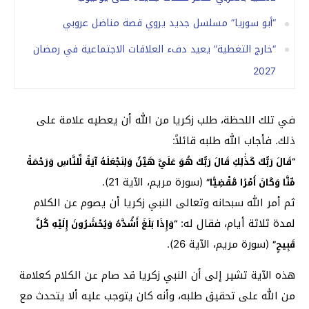
“أبو سوريا” مسلسل جديد يروي قصة مناضل عروبي
“خارج التغطية” يعيد دفء العلاقات الاجتماعية في رمضان
2027
في تلك اللحظة، طلب زكريا من الله أن يعطيه علامة على
ذلك. فأجاب الله طلبه قائلاً:
“قَالَ رَبُّكَ كَذَٰلِكِ قَالَ رَبُّكَ هُوَ عَلَيَّ هَيِّنٌ وَلِنَجْعَلَهُ آيَةً لِّلنَّاسِ وَرَحْمَةً
(سورة مريم، الآية 21).
مِّنَّا وَكَانَ أَمْرًا مَّقْضِيًّا”
ثم أمر الله سبحانه وتعالى النبي زكريا أن يصوم عن الكلام
لمدة ثلاثة أيام، فقال له:
“وَإِذَا بَلَغَ أَشُدَّهُ وَيُحْشَرُونَ إِلَيْهِ كُلَّ
(سورة مريم، الآية 26).
قَبِيحٍ”
هذه الآية تشير إلى أن النبي زكريا قد صام عن الكلام كعلامة
من الله على تحقيق طلبه، وأنه كان يتوجب عليه ألا يتحدث مع