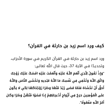
كيف ورد اسم زيد بن حارثة في القرآن؟
ورد اسم زيد بن حارثة في القرآن الكريم في سورة الأحزاب،
وتحديدًا في الآية 37، حيث قال الله تعالى:
“وَإِذْ تَقُولُ لِلَّذِي أَنْعَمَ اللَّـهُ عَلَيْهِ وَأَنْعَمْتَ عَلَيْهِ امْسُكْ عَلَيْكَ زَوْجَكَ
وَاتَّقِ اللَّـهَ وَتُخْفِي فِي نَفْسِكَ مَا اللَّـهُ مُبْدِيهِ وَتَخْشَى النَّاسَ وَاللَّـهُ
أَحَقُّ أَنْ تَخْشَاهُ فَلَمَّا قَضَى زَيْدٌ مِّنْهَا وَطَرًا زَوَّجْنَاكَهَا لِكَي لا يَكُونَ
عَلَى الْمُؤْمِنِينَ حَرَجٌ فِي أَزْوَاجِ أَدْعِيَائِهِمْ إِذَا قَضَوْا مِّنْهُنَّ وَطَرًا وَكَانَ
.
أَمْرُ اللَّـهِ مَفْعُولًا”