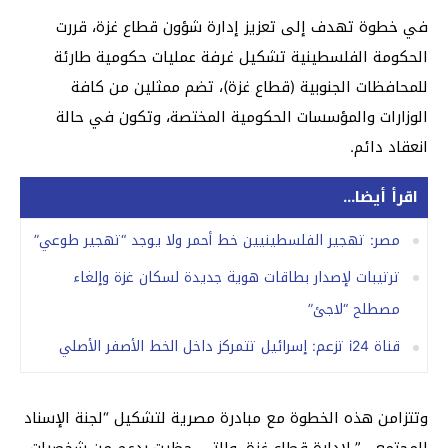
في خطوة تهدف إلى تعزيز إدارة شؤون قطاع غزة، قررت
الحكومة الفلسطينية تشكيل غرفة عمليات حكومية طارئة
للمحافظات الجنوبية (قطاع غزة)، تضم ممثلين من كافة
الوزارات والمؤسسات الحكومية المختصة، وتكون في حالة
انعقاد دائم.
اقرأ أيضا...
مصر: تهجير الفلسطينيين خط أحمر ولا يوجد “تهجير طوعي”
ترتيبات لإصدار بطاقات هوية جديدة لسكان غزة وإلغاء
مصطلح “لاجئ”
قناة i24 تزعم: إسرائيل تتمركز داخل الخط الأصفر الأصلي
وتتزامن هذه الخطوة مع مبادرة مصرية لتشكيل “لجنة الإسناد
المجتمعي” لإدارة قطاع غزة، والتي حظيت بدعم من شخصيات