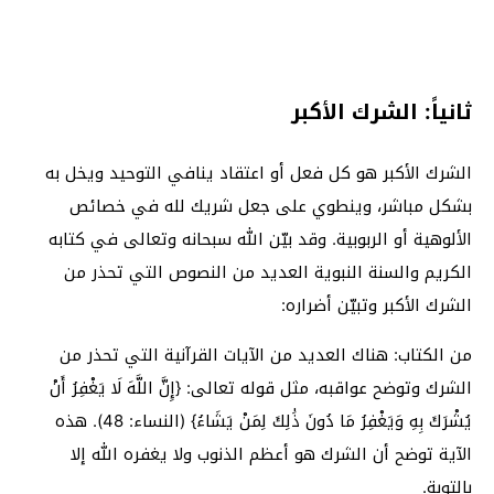
ثانياً: الشرك الأكبر
الشرك الأكبر هو كل فعل أو اعتقاد ينافي التوحيد ويخل به
بشكل مباشر، وينطوي على جعل شريك لله في خصائص
الألوهية أو الربوبية. وقد بيّن الله سبحانه وتعالى في كتابه
الكريم والسنة النبوية العديد من النصوص التي تحذر من
الشرك الأكبر وتبيّن أضراره:
من الكتاب: هناك العديد من الآيات القرآنية التي تحذر من
الشرك وتوضح عواقبه، مثل قوله تعالى: {إِنَّ اللَّهَ لَا يَغْفِرُ أَنْ
يُشْرَكَ بِهِ وَيَغْفِرُ مَا دُونَ ذَٰلِكَ لِمَنْ يَشَاءُ} (النساء: 48). هذه
الآية توضح أن الشرك هو أعظم الذنوب ولا يغفره الله إلا
بالتوبة.