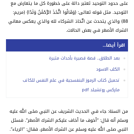
على حدود التوحيد تعتبر دالة على خطورة كل ما يتعارض مع
التوحيد. مثل قوله تعالى: {وَقَالُوا اتَّخَذَ الرَّحْمَٰنُ وَلَدًا} (مريم:
88) والذي يتحدث عن اتّخاذ الشركاء لله والذي يعكس معاني
الشرك الأصغر في بعض الحالات.
اقرأ أيضا...
بعد الطلاق.. قصة قصيرة بأحداث مثيرة
الكلب الاسود
تحميل كتاب الرموز البنفسجية في علم النفس للكاتب
ماركس روتشيلد pdf
من السنة: جاء في الحديث الشريف عن النبي صلى الله عليه
وسلم أنه قال: “أخوف ما أخاف عليكم الشرك الأصغر”. فسئل
النبي صلى الله عليه وسلم عن الشرك الأصغر، فقال: “الرياء”.