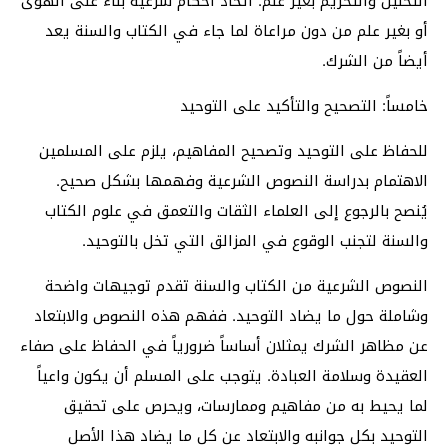
التحليل والتحريم بغير علم: اتخاذ أحكام شرعية بناءً على الهوى
أو بغير علم من دون مراعاة لما جاء في الكتاب والسنة يعد
أيضاً من الشرك.
خامساً: التصحيح والتأكيد على التوحيد
للحفاظ على التوحيد وتصحيح المفاهيم، يلزم على المسلمين
الاهتمام بدراسة النصوص الشرعية وفهمها بشكل صحيح.
يُنصح بالرجوع إلى العلماء الثقات والتعمق في علوم الكتاب
والسنة لتجنب الوقوع في المزالق التي تخل بالتوحيد.
النصوص الشرعية من الكتاب والسنة تقدم توجيهات واضحة
وشاملة حول ما يضاد التوحيد. ففهم هذه النصوص والابتعاد
عن مظاهر الشرك يمثلان أساساً ضرورياً في الحفاظ على صفاء
العقيدة وسلامة العبادة. يتوجب على المسلم أن يكون واعياً
لما يحيط به من مفاهيم وممارسات، ويحرص على تحقيق
التوحيد بكل جوانبه والابتعاد عن كل ما يضاد هذا الأصل