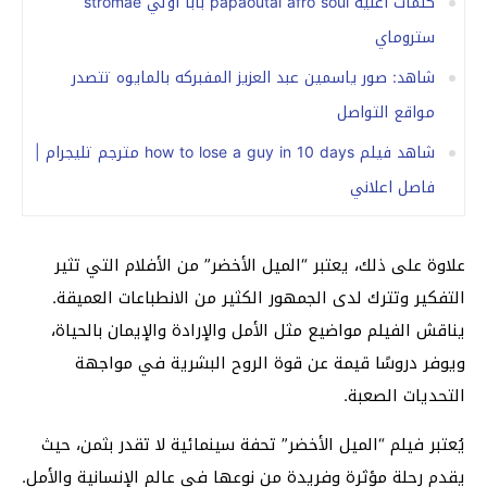
كلمات اغنية papaoutai afro soul بابا اوتي stromae
ستروماي
شاهد: صور ياسمين عبد العزيز المفبركه بالمايوه تتصدر
مواقع التواصل
شاهد فيلم how to lose a guy in 10 days مترجم تليجرام |
فاصل اعلاني
علاوة على ذلك، يعتبر “الميل الأخضر” من الأفلام التي تثير
التفكير وتترك لدى الجمهور الكثير من الانطباعات العميقة.
يناقش الفيلم مواضيع مثل الأمل والإرادة والإيمان بالحياة،
ويوفر دروسًا قيمة عن قوة الروح البشرية في مواجهة
التحديات الصعبة.
يُعتبر فيلم “الميل الأخضر” تحفة سينمائية لا تقدر بثمن، حيث
يقدم رحلة مؤثرة وفريدة من نوعها في عالم الإنسانية والأمل.