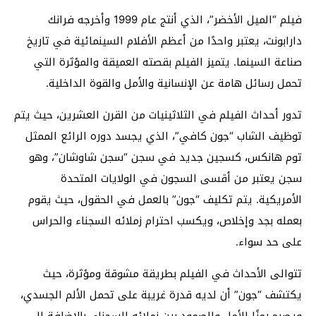
فيلم “الميل الأخضر”، الذي أنتج عام 1999 وأخرجه فرانك
دارابونت، يعتبر واحدًا من أعظم الأفلام السينمائية في تاريخ
صناعة السينما. يتميز الفيلم بقصته العميقة والمؤثرة التي
تحمل رسائل هامة عن الإنسانية والأمل والقوة الداخلية.
تدور أحداث الفيلم في الثلاثينيات من القرن العشرين، حيث يتم
توظيف الشاب “جون كافي”، الذي يجسد دوره الرائع الممثل
توم هانكس، كسجين جديد في سجن “سجن شاوشان”، وهو
سجن يعتبر من أقسى السجون في الولايات المتحدة
الأمريكية. يتم تكليف “جون” بالعمل في الحقول، حيث يقوم
بعمله بجد وإخلاص، ويكسب احترام زملائه السجناء والحراس
على حد سواء.
تتوالى الأحداث في الفيلم بطريقة مشوقة ومؤثرة، حيث
يكتشف “جون” أن لديه قدرة غريبة على تحمل الألم الجسدي،
ويصبح رمزًا للأمل والصمود بين زملائه السجناء. بالإضافة إلى