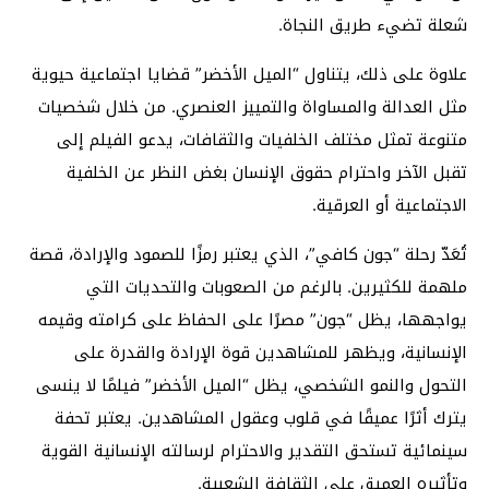
شعلة تضيء طريق النجاة.
علاوة على ذلك، يتناول “الميل الأخضر” قضايا اجتماعية حيوية
مثل العدالة والمساواة والتمييز العنصري. من خلال شخصيات
متنوعة تمثل مختلف الخلفيات والثقافات، يدعو الفيلم إلى
تقبل الآخر واحترام حقوق الإنسان بغض النظر عن الخلفية
الاجتماعية أو العرقية.
تُعَدّ رحلة “جون كافي”، الذي يعتبر رمزًا للصمود والإرادة، قصة
ملهمة للكثيرين. بالرغم من الصعوبات والتحديات التي
يواجهها، يظل “جون” مصرًا على الحفاظ على كرامته وقيمه
الإنسانية، ويظهر للمشاهدين قوة الإرادة والقدرة على
التحول والنمو الشخصي، يظل “الميل الأخضر” فيلمًا لا ينسى
يترك أثرًا عميقًا في قلوب وعقول المشاهدين. يعتبر تحفة
سينمائية تستحق التقدير والاحترام لرسالته الإنسانية القوية
وتأثيره العميق على الثقافة الشعبية.