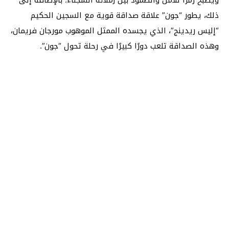
ذلك، يطور “جون” علاقة صداقة قوية مع السجين الحكيم
“إليس ريدينج”، الذي يجسده الممثل الموهوب مورجان فريمان،
وهذه الصداقة تلعب دورًا كبيرًا في رحلة تحول “جون”.