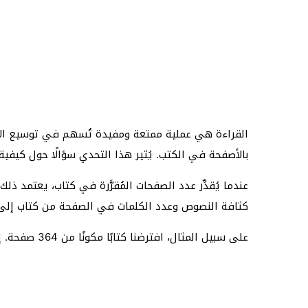
القراءة هي عملية ممتعة ومفيدة تُسهم في توسيع الأف
بالأصفحة في الكتب. يُثير هذا التحدي سؤالًا حول كيفي
عندما يُقدِّر عدد الصفحات المُقرَّرة في كتاب، يعتمد 
كثافة النصوص وعدد الكلمات في الصفحة من كتاب إلى آخر
على سبيل المثال، افترضنا كتابًا مكونًا من 364 صفحة. إذا قرأ شخص ما، مثلاً محمد، 155 صفحة، فكم صفحة تبقى له حتى ينهي الكتاب؟