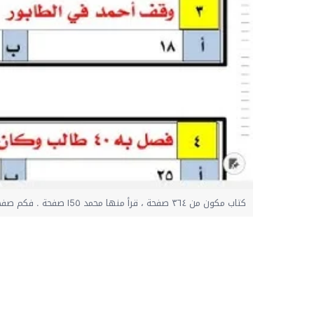
كتاب مكون من ٣٦٤ صفحة ، قرأ منها محمد ١5٥ صفحة . فكم صفحة