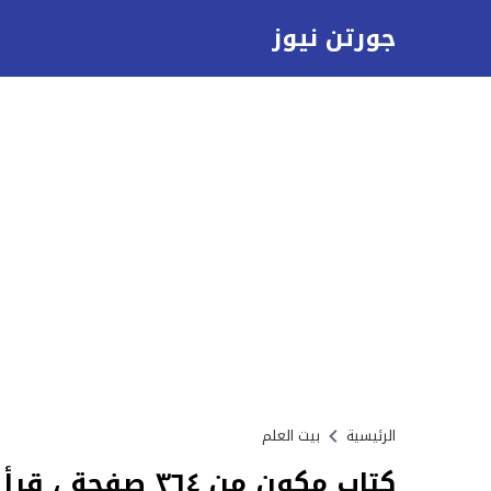
جورتن نيوز
الرئيسية
بيت العلم
كتاب مكون من ٣٦٤ صفحة ، قرأ منها محمد ١5٥ صفحة . فكم صفحة