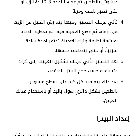
مرشوش بالطحين ثم عجنها لمدة 8-10 دقائق، أو
حتى تصبح ناعمة ومرنة.
تأتي مرحلة التخمير، وفيها يتم رش القليل من الزيت
في وعاء، ثم وضع العجينة فيه، ثم تغطية الوعاء
بمنشفة نظيفة وترك العجينة تختمر لمدة ساعة
تقريباً، أو حتى يتضاعف حجمها.
بعد التخمير، تأتي مرحلة تشكيل العجينة إلى كرات
متساوية حسب حجم البيتزا المرغوب.
بعد ذلك يتم فرد كل كرة على سطح مرشوش
بالطحين بشكل دائري سواء باليد أو باستخدام مدلك
العجين.
إعداد البيتزا
في مقلاة على نار متوسطة، قم بتسخين زيت الزيتون وشوّح