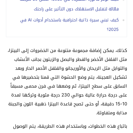
فعّالة لتقليل الاستهلاك دون التأثير على راحتك
كيف تبني سيرة ذاتية احترافية باستخدام أدوات AI في
2025؟
كذلك، يمكن إضافة مجموعة متنوعة من الخضروات إلى البيتزا،
مثل الفلفل الأخضر والفطر والبصل والزيتون بجانب الأعشاب
والتوابل مثل الريحان والأوريجانو والفلفل الأحمر الحار وبعد
تشكيل العجينة، يتم وضع الحشوة التي قمنا بتحضيرها في
السابق على سطح البيتزا، ثم وضعها في فرن محمى مسبقاً
على درجة حرارة عالية حوالي 230 درجة مئوية وتركها لمدة
10-15 دقيقة، أو حتى تصبح قاعدة البيتزا ذهبية اللون والجبنة
مذابة ومتفاوتة.
باتباع هذه الخطوات، وباستخدام هذه الطريقة، يتم الوصول