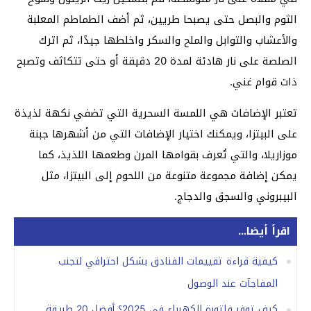
الثوم والبصل حتى يصبحا طريين، ثم أضف الطماطم المعلبة
والأعشاب والتوابل والملح والسكر واخلطها جيدًا، ثم اترك
الصلصة على نار هادئة لمدة 20 دقيقة أو حتى تتكاثف وتصبح
ذات قوام غني.
تعتبر الإضافات هي اللمسة السحرية التي تضفي نكهة لذيذة
على البيتزا، ويمكنك اختيار الإضافات التي من أشهرها جبنة
موزاريلا، والتي تُعرف بقوامها المرن وطعمها اللذيذ، كما
يمكن إضافة مجموعة متنوعة من اللحوم إلى البيتزا، مثل
البيبروني والسجق والدجاج.
اقرأ أيضا...
كيفية قراءة تقييمات الفنادق بشكل احترافي لتجنب
المفاجآت عند الوصول
كيف توفر فاتورة الكهرباء في 2025؟ أفضل 20 طريقة