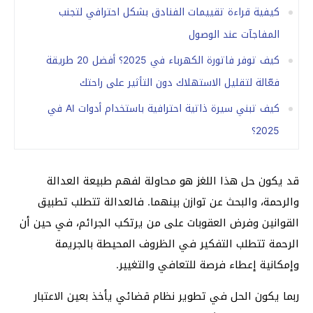
كيفية قراءة تقييمات الفنادق بشكل احترافي لتجنب
المفاجآت عند الوصول
كيف توفر فاتورة الكهرباء في 2025؟ أفضل 20 طريقة
فعّالة لتقليل الاستهلاك دون التأثير على راحتك
كيف تبني سيرة ذاتية احترافية باستخدام أدوات AI في
2025؟
قد يكون حل هذا اللغز هو محاولة لفهم طبيعة العدالة
والرحمة، والبحث عن توازن بينهما. فالعدالة تتطلب تطبيق
القوانين وفرض العقوبات على من يرتكب الجرائم، في حين أن
الرحمة تتطلب التفكير في الظروف المحيطة بالجريمة
وإمكانية إعطاء فرصة للتعافي والتغيير.
ربما يكون الحل في تطوير نظام قضائي يأخذ بعين الاعتبار