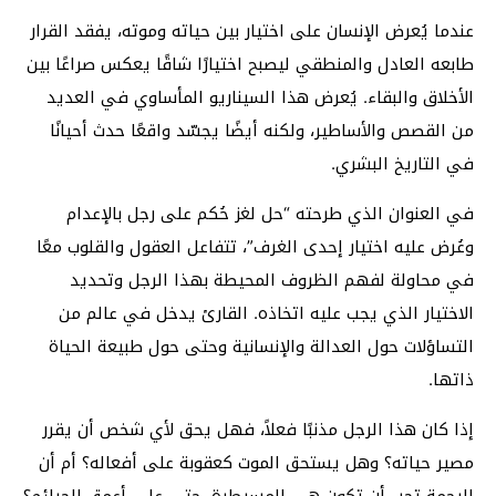
عندما يُعرض الإنسان على اختيار بين حياته وموته، يفقد القرار
طابعه العادل والمنطقي ليصبح اختيارًا شاقًا يعكس صراعًا بين
الأخلاق والبقاء. يُعرض هذا السيناريو المأساوي في العديد
من القصص والأساطير، ولكنه أيضًا يجسّد واقعًا حدث أحيانًا
في التاريخ البشري.
في العنوان الذي طرحته “حل لغز حُكم على رجل بالإعدام
وعُرض عليه اختيار إحدى الغرف”، تتفاعل العقول والقلوب معًا
في محاولة لفهم الظروف المحيطة بهذا الرجل وتحديد
الاختيار الذي يجب عليه اتخاذه. القارئ يدخل في عالم من
التساؤلات حول العدالة والإنسانية وحتى حول طبيعة الحياة
ذاتها.
إذا كان هذا الرجل مذنبًا فعلاً، فهل يحق لأي شخص أن يقرر
مصير حياته؟ وهل يستحق الموت كعقوبة على أفعاله؟ أم أن
الرحمة تجب أن تكون هي المسيطرة، حتى على أعمق الجرائم؟