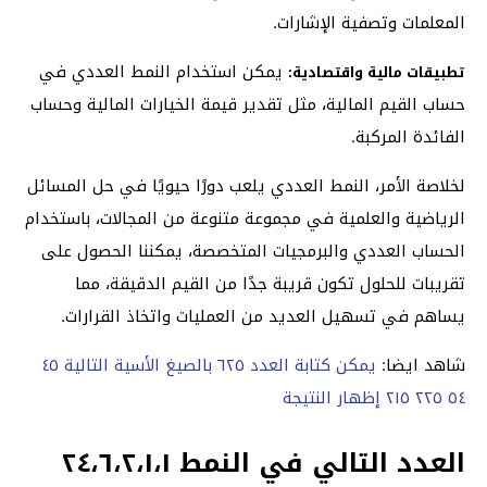
المعلمات وتصفية الإشارات.
يمكن استخدام النمط العددي في
تطبيقات مالية واقتصادية:
حساب القيم المالية، مثل تقدير قيمة الخيارات المالية وحساب
الفائدة المركبة.
لخلاصة الأمر، النمط العددي يلعب دورًا حيويًا في حل المسائل
الرياضية والعلمية في مجموعة متنوعة من المجالات، باستخدام
الحساب العددي والبرمجيات المتخصصة، يمكننا الحصول على
تقريبات للحلول تكون قريبة جدًا من القيم الدقيقة، مما
يساهم في تسهيل العديد من العمليات واتخاذ القرارات.
شاهد ايضا:
يمكن كتابة العدد ٦٢٥ بالصيغ الأسية التالية ٤٥
٥٤ ٢٢٥ ٢١٥ إظهار النتيجة
العدد التالي في النمط ٢٤،٦،٢،١،١