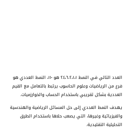
العدد التالي في النمط ٢٤،٦،٢،١،١ هو ١١٠، النمط العددي هو
فرع من الرياضيات وعلوم الحاسوب يرتبط بالتعامل مع القيم
العددية بشكل تقريبي باستخدام الحساب والخوارزميات.
يهدف النمط العددي إلى حل المسائل الرياضية والهندسية
والفيزيائية وغيرها، التي يصعب حلاها باستخدام الطرق
التحليلية التقليدية.