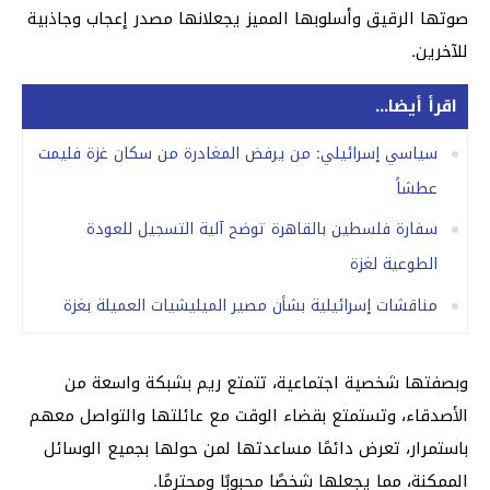
صوتها الرقيق وأسلوبها المميز يجعلانها مصدر إعجاب وجاذبية
للآخرين.
اقرأ أيضا...
سياسي إسرائيلي: من يرفض المغادرة من سكان غزة فليمت
عطشاً
سفارة فلسطين بالقاهرة توضح آلية التسجيل للعودة
الطوعية لغزة
مناقشات إسرائيلية بشأن مصير الميليشيات العميلة بغزة
وبصفتها شخصية اجتماعية، تتمتع ريم بشبكة واسعة من
الأصدقاء، وتستمتع بقضاء الوقت مع عائلتها والتواصل معهم
باستمرار، تعرض دائمًا مساعدتها لمن حولها بجميع الوسائل
الممكنة، مما يجعلها شخصًا محبوبًا ومحترمًا.