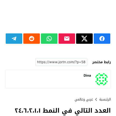
رابط مختصر
Dina
الرئيسية
عربي وعالمي
العدد التالي في النمط ٢٤،٦،٢،١،١