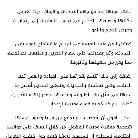
تظهر قوتها عند مواجهة التحديات والأزمات، حيث تعكس
ذكائها وتصرفها الحكيم في تحويل السلبيات إلى إيجابيات
وفرص للتعلم والنمو.
تعشق الفن وتجد المتعة في الرسم والاستماع للموسيقى
الهادئة، وتبرز بقدرتها على سماع الآخرين واستيعاب نصائحهم،
مما يعزز من شعبيتها وتأثيرها.
إضافة إلى ذلك، تتسم بقدرتها على القيادة والعمل تحت
الضغط، وهي تستمتع بالتحديات وتسعى لتقديم أفضل ما
لديها في مثل تلك الظروف، وبصفتها مصدر إلهام للآخرين،
تظهر ريم كشخصية قوية ومثيرة للإعجاب.
يمكن القول أن شخصية ريم تجمع بين مزايا وعيوب تجعلها
شخصية معقدة ومثيرة للفضول، من خلال التعرف على جوانبها
المتنوعة، نستطيع أن نستلهم دروسًا قيمة حول كيفية التعامل