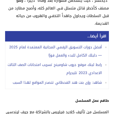
“ديكستر”، حيث يستكمل مشواره بعد وفاة “ديبرا”، وهو
مصنف كأخطر قاتل متسلل في العالم كله، وأصبح مطارد من
قبل السلطات ويحاول جاهداً التخفي والهروب من حياته
القديمة.
اقرأ أيضا...
أفضل دورات التسويق الرقمي المجانية المعتمدة لعام 2025
— دليلك الكامل للبدء والعمل فورًا
رابط لينك موقع جروب شاومينج تسريب امتحانات الصف الثالث
الاعدادي 2023 تليجرام
شاهد: رؤى بنت هند القحطاني تتصدر المواقع لهذا السبب
طاقم عمل المسلسل
المسلسل من تأليف كلايد فيليبس بالشراكة مع جيف ليندسي