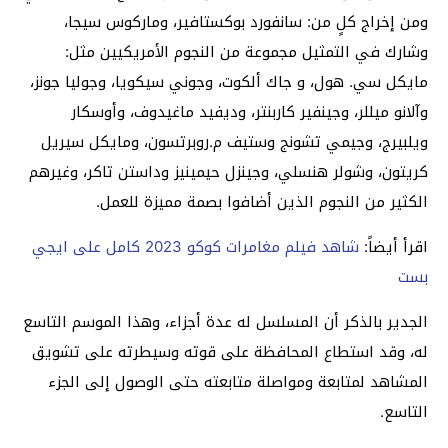
ومن إخراج كلٍ من: سانفورد بوكستافير، وماركوس سيجا،
وشارك في التمثيل مجموعة من النجوم الأمريكيين مثل:
مايكل سي. هول، و جاك ألكوت، وجوني سيكويا، وجوليا جونز،
وآلانو ميللر، وجينفير كاربنتر، وديفيد ماغيدوف، وأوسكار
ويلبيرج، وجيمي تشونج وستيف م.روبرتسون، ومايكل سيريل
كريتون، وشولر هنسلي، وجينزل حيمينيز وداستن تاكر، وغيرهم
الكثير من النجوم الذين أضافوا بصمة مميزة للعمل.
اقرأ أيضاً:
شاهد فيلم مغامرات كوكو 2023 كامل على ايجي
بست
الجدير بالذكر أن المسلسل له عدة أجزاء، وهذا الموسم التاسع
له، وقد استطاع المحافظة على قوته وسيطرته على تشويق
المشاهد لمتابعة ومواصلة متابعته حتى الوصول إلى الجزء
التاسع.