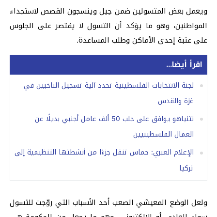
ويعمل بعض المتسولين ضمن حِيل وينسجون القصص لاستجداء
المواطنين، وهو ما يؤكد أن التسول لا يقتصر على الجلوس
على عتبة إحدى الأماكن وطلب المساعدة.
اقرأ أيضا...
لجنة الانتخابات الفلسطينية تحدد آلية تسجيل الناخبين في
غزة والقدس
نتنياهو يوافق على جلب 50 ألف عامل أجنبي بديلًا عن
العمال الفلسطينيين
الإعلام العبري: حماس تنقل جزءًا من أنشطتها التنظيمية إلى
تركيا
ولعل الوضع المعيشي الصعب أحد الأسباب التي روّجت للتسول
سواء العادي أو الالكتروني، وهو ما يجعل من الحكومة هي