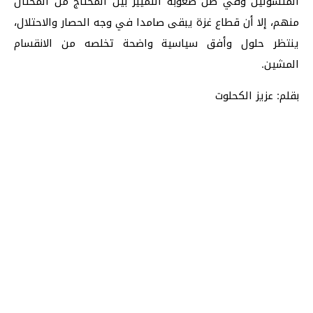
المتسولين وفي ظل صعوبة التمييز بين المحتاج من المحتال
منهم، إلا أن قطاع غزة يبقى صامدا في وجه الحصار والاحتلال،
ينتظر حلول وأفق سياسية واضحة تخلصه من الانقسام
المشين.
بقلم: عزيز الكحلوت