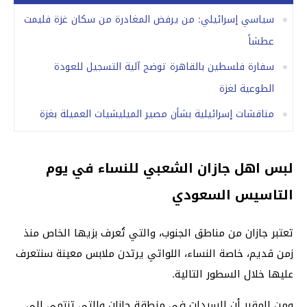
سياسي إسرائيلي: من يرفض المغادرة من سكان غزة فليمت
عطشاً
سفارة فلسطين بالقاهرة توضح آلية التسجيل للعودة
الطوعية لغزة
مناقشات إسرائيلية بشأن مصير الميليشيات العميلة بغزة
لبس اهل جازان الشعبي للنساء في يوم
التاسيس السعودي
تعتبر جازان من مناطق الجنوب، والتي تُعرف بزيها الخاص منذ
زمن قديم، خاصة النساء، اللواتي يرتدن ملابس معينة سنتعرف
عليها خلال السطور التالية.
ومن المقرر أن السيدات في منطقة جازان والتي تنتمي إلى