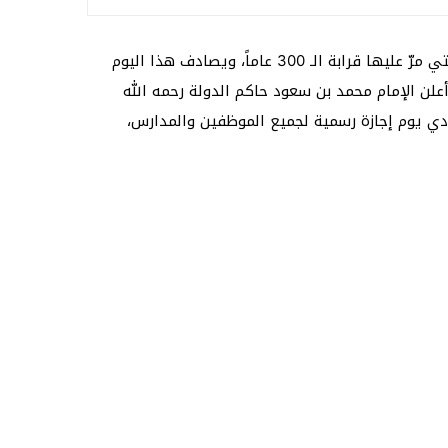
يعتبر من المناسبات الوطنية المهمة في المملكة العربية السعودية، وهو يشير إلى يوم تأسيس دولة السعودية الأولى، والتي مرّ عليها قرابة الـ 300 عاماً، ويصادف هذا اليوم
ه في السنة الهجرية منتصف العام من سنة 1139 هـ، وخلال هذا اليوم أعلن الإمام محمد بن سعود حاكم الدولة رحمه الله
دي يوم إجازة رسمية لجميع الموظفين والمدارس،