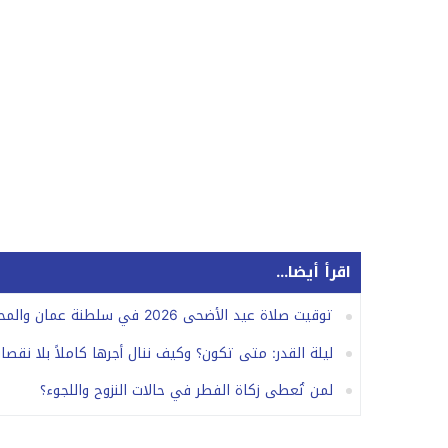
اقرأ أيضا...
توقيت صلاة عيد الأضحى 2026 في سلطنة عمان والمحافظات.. الموعد الرسمي
ليلة القدر: متى تكون؟ وكيف ننال أجرها كاملاً بلا نقصا
لمن تُعطى زكاة الفطر في حالات النزوح واللجوء؟