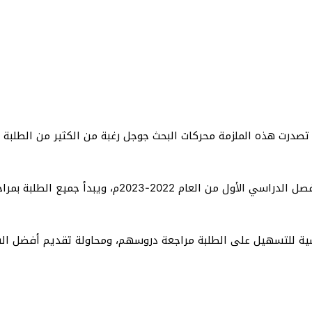
لزمة اسلامية سادس علمي ساجد العكيلي 2023 pdf، تصدرت هذه الملزمة محركات البحث جوجل رغبة م
يتجهز الكثير من الطلبة لاستقبال الاختبارات النهائية للف
راسية للتسهيل على الطلبة مراجعة دروسهم، ومحاولة تقديم أفضل ال