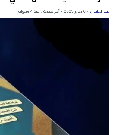
علا العايدي
6 يناير 2023
آخر تحديث :
منذ 4 سنوات