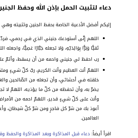
دعاء لتثبيت الحمل بإذن الله وحفظ الجنين
إليكم أفضل الأدعية الخاصة بحفظ الجنين وتثبيته وهي ع
اللهم إنّى أستودعك جنيني الذي في رحمي، فردّه إليّ عن
تَقيًّا وَبَرًّا بِوَالِدَيْهِ، وَلا تجعله جَبَّارًا عَصِيًّا، واجع
رب احفظ لي جنيني واحمه من أن يسقط، وأتمّ علي
اللهمّ أنت العظيم وأنت الكريم، ربّ كلّ شيءٍ وم
خلقته في أحشائي، وأن تجعله من الصّالحين والعابدي
يضرّ به، وأن تحفظه من كلّ ما يؤذيه، اللهمّ لا تج
وأنت على كلّ شيءٍ قدير، اللهمّ احمه من الأمراض 
أعوذ بك من شرّ كل فاجرٍ ومن شرّ كلّ شيطان، وأعوذ
العالمين.
اقرأ أيضاً:
دعاء قبل المذاكرة وبعد المذاكرة والحفظ وقب