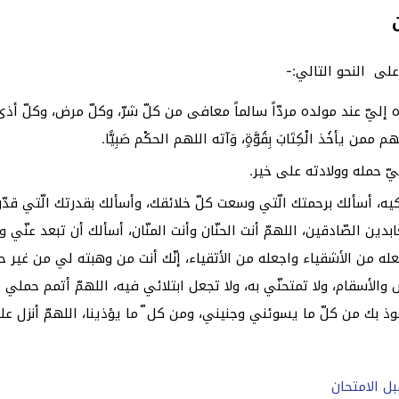
لى النحو التالي:-
د مولده مردّاً سالماً معافى من كلّ شرّ، وكلّ مرض، وكلّ أذى اللهم ارزقني
له اللهم ممن يأخُذ الْكِتَابَ بِقُوَّةٍ، وَآته اللهم الحكْم صَبِيًّا.
ّ حمله وولادته على خير.
لكيه، أسألك برحمتك الّتي وسعت كلّ خلائقك، وأسألك بقدرتك الّتي قد
ن الصّادقين، اللهمّ أنت الحنّان وأنت المنّان، أسألك أن تبعد عنّي 
عله من الأشقياء واجعله من الأتقياء، إنّك أنت من وهبته لي من غير حول
والأسقام، ولا تمتحنّي به، ولا تجعل ابتلائي فيه، اللهمّ أتمم حملي 
 بك من كلّ ما يسوئني وجنيني، ومن كل ّ ما يؤذينا، اللهمّ أنزل علينا 
ل الامتحان