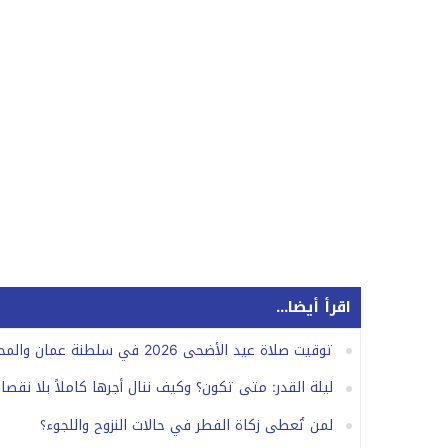
اقرأ أيضا...
توقيت صلاة عيد الأضحى 2026 في سلطنة عمان والمحافظات.. الموعد الرسمي
ليلة القدر: متى تكون؟ وكيف ننال أجرها كاملاً بلا نقصا
لمن تُعطى زكاة الفطر في حالات النزوح واللجوء؟