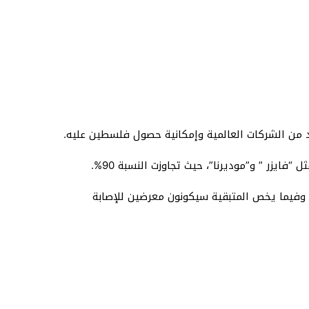
د من الشركات العالمية وإمكانية حصول فلسطين عليه.
يزر ” و”موديرنا”، حيث تجاوزت النسبة 90%.
10 في حال تم اعطاءهم اللقاح ضد كورونا، وفيما يخص المتبقية سيكونون معرضين للإصابة