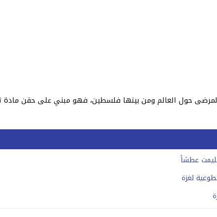
ة المرضى حول العالم ومن بينها فلسطين، فهو مبني على حقن مادة
ليمت عطشاً
طوعية لغزة
ة