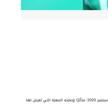
تصدر خبر وفاة اللاعب محمد عطوي نجم فريق نادي الإخاء الأهلي عاليه اللبناني، وسائل التواصل الاجتماعي اليوم الأربعاء 16 سبتمبر 2020؛ متأثرًا بإصابته الصعبة التي تعرض لها