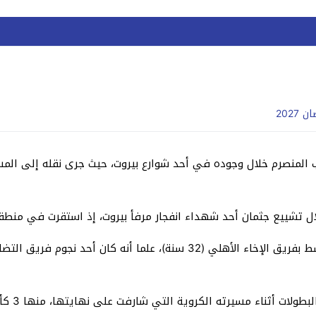
202
ن محمد عطوي قد أصيب بطلق ناري طائق يوم 21 آب المنصرم خلال وجوده في أحد شوارع بيروت، حيث
ل تشييع جثمان أحد شهداء انفجار مرفأ بيروت، إذ استقرت في منطق
وأوضح المصدر ذاته أن محمد عطوي يلعب في خط الوسط بفريق الإخاء الأهلي (32
يشار إلى