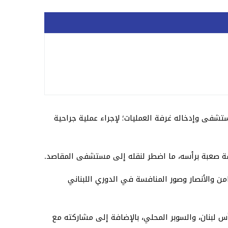
 جرى نقله إلى المستشفى وإدخاله غرفة العمليات؛ لإجراء عملية جراحية
ة صعبة برأسه، ما اضطر لنقله إلى مستشفى المقاصد.
 سنة)، علما أنه كان أحد نجوم فريق التضامن والأنصار وصور المنافسة في الدوري اللبناني
 أن النجم محمد عطوي حصل على العديد من البطولات أثناء مسيرته الكروية التي شارفت على نهايتها، منها 3 كأس لبنان، والسوبر المحلي، بالإضافة إلى مشاركته مع