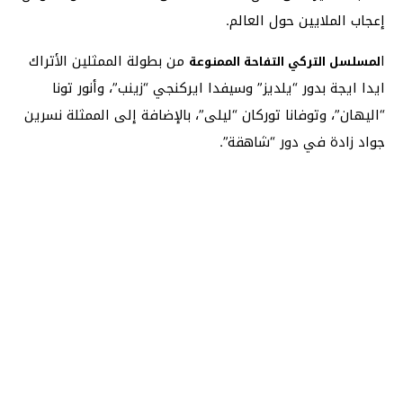
إعجاب الملايين حول العالم.
ا
من بطولة الممثلين الأتراك
لمسلسل التركي التفاحة الممنوعة
ايدا ايجة بدور “يلديز” وسيفدا ايركنجي “زينب”، وأنور تونا
“اليهان”، وتوفانا توركان “ليلى”، بالإضافة إلى الممثلة نسرين
جواد زادة في دور “شاهقة”.