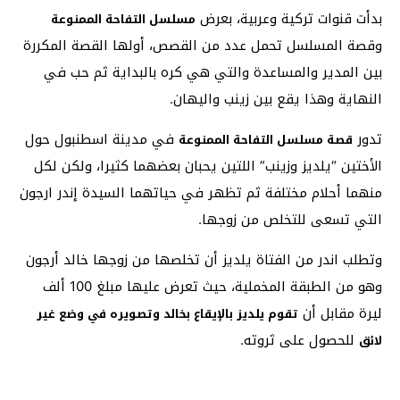
بدأت قنوات تركية وعربية، بعرض
مسلسل التفاحة الممنوعة
وقصة المسلسل تحمل عدد من القصص، أولها القصة المكررة
بين المدير والمساعدة والتي هي كره بالبداية ثم حب في
النهاية وهذا يقع بين زينب واليهان.
تدور
في مدينة اسطنبول حول
قصة مسلسل التفاحة الممنوعة
الأختين “يلديز وزينب” اللتين يحبان بعضهما كثيرا، ولكن لكل
منهما أحلام مختلفة ثم تظهر في حياتهما السيدة إندر ارجون
التي تسعى للتخلص من زوجها.
وتطلب اندر من الفتاة يلديز أن تخلصها من زوجها خالد أرجون
وهو من الطبقة المخملية، حيث تعرض عليها مبلغ 100 ألف
ليرة مقابل أن
تقوم يلديز بالإيقاع بخالد وتصويره في وضع غير
للحصول على ثروته.
لائق