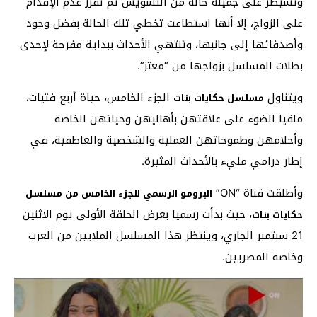
وتسيطر على جميلة حالة من التشويش ثم تقرر عدم الإقدام
على الزواج، إلا أنها استطاعت تخطي تلك الحالة بفضل وجود
وأصدقائها إلى جانبها، وتنتهي الأحداث ببداية مفرحة لإحدى
بطلات المسلسل بزواجها من “معتز”.
ويتناول
الجزء الخامس، حياة أربع فتيات،
مسلسل حكايات بنات
ملقيا الضوء على علاقتهن بأهاليهن وحياتهن الخاصة
وأحلامهن وطموحاتهن العملية والشخصية والعاطفية، في
إطار درامي مليء بالأحداث المثيرة.
وأطلقت قناة “ON”
البرومو الرسمي للجزء الخامس من مسلسل
، حيث بدأت رسميا بعرض الحلقة الأولى يوم الاثنين
حكايات بنات
21 سبتمبر الجاري، وينتظر هذا المسلسل الملايين من العرب
وخاصة المصريين.