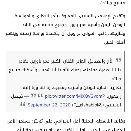
فسيح جناته”.
وتقدم الإعلامي الشبيبي المعروف بأحر التعازي والمواساة
للوطن اليمن وأسرة عمر باوزير وجميع محبيه في البلاد
وخارجها، داعيا المولى عز وجل أن يتغمده بواسع رحمته ويلهم
أهله الصبر.
الأخ والصديق العزيز الفنان الكبير عمر باوزير، يغادر
دنيانا بصورة مفاجئة، رحمك الله يا أبا شمس وأسكنك فسيح
جناته.
تعازينا الحارة للوطن وأسرته ومحبيه، إنا لله وإنا إليه
راجعون.
pic.twitter.com/MIXQVGvdmP
— فيصل
الشبيبي (@F__alshabibi)
September 22, 2020
وقالت الناشطة اليمنية أمل الشرامي على تويتر:
يستمر الزمن
الجميل في الرحيل، الفنان الكبير
عمر
باوزير
في ذمة الله.