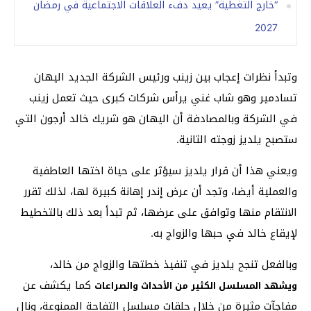
“خارج التغطية” يعيد دفء العلاقات الاجتماعية في رمضان
2027
وتبدأ نظرات إعجاب بين زينب ورئيس الشركة الجديد اليهان
تسادمير وهو شاب غني يرأس شركات كبرى حيث تعمل زينب
في الشركة وبالمصادفة أن اليهان هو شريك خالد أرجون التي
ستصبح يلديز زوجته الثانية.
ويعني هذا أن قرار يلديز سيؤثر على حياة اختها العاطفية
والعملية أيضا، وتجد أن عرض إندر إهانة كبيرة لها، لذلك تقرر
الانتقام منها وتوافق على عرضها، ثم تبدأ بعد ذلك بالتخطيط
لإيقاع خالد في حبها والزواج به.
وبالفعل تنجح يلديز في تنفيذ خطتها والزواج من خالد،
كما يكشف عن
ويشهد المسلسل الكثير من الأحداث والصراعات
مفاجآت مثيرة من خلال حلقات مسلسل التفاحة الممنوعة، ونال