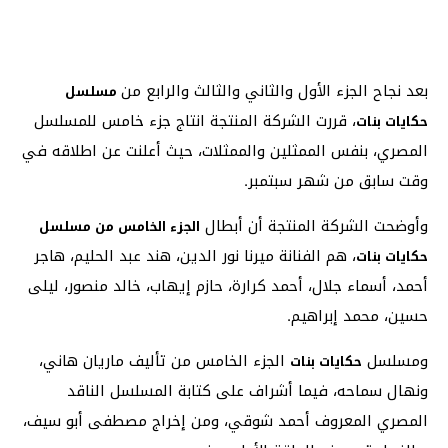
بعد نجاح الجزء الأول والثاني والثالث والرابع من
مسلسل
، قررت الشركة المنتجة انتاج جزء خامس للمسلسل
حكايات بنات
المصري، بنفس الممثلين والممثلات، حيث أعلنت عن اطلاقه في
وقت سابق من شهر سبتمبر.
وأوضحت الشركة المنتجة أن أبطال
الجزء الخامس من مسلسل
، هم الفنانة ميرنا نور الدين، هند عبد الحليم، هاجر
حكايات بنات
أحمد، أسماء جلال، أحمد كرارة، حازم إيهاب، خالد منصور، ليلى
حسين، محمد إبراهيم.
ومسلسل
الجزء الخامس من تأليف ماريان هاني،
حكايات بنات
ونهال سماحه، فيما أشراف على كتابة المسلسل الناقد
المصري المعروف أحمد شوقي، ومن إخراج مصطفى أبو سيف،