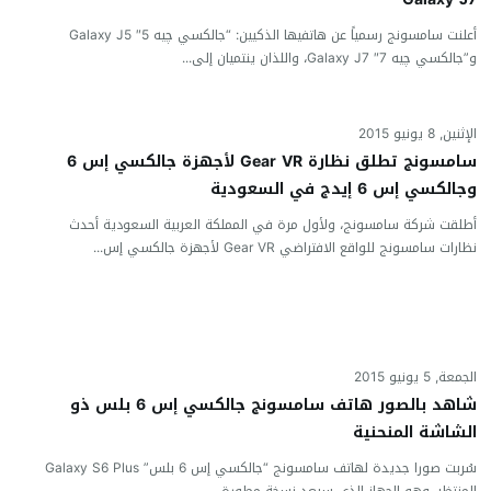
أعلنت سامسونج رسمياً عن هاتفيها الذكيين: “جالكسي چيه 5″ Galaxy J5
و”جالكسي چيه 7″ Galaxy J7، واللذان ينتميان إلى...
الإثنين, 8 يونيو 2015
سامسونج تطلق نظارة Gear VR لأجهزة جالكسي إس 6
وجالكسي إس 6 إيدج في السعودية
أطلقت شركة سامسونج، ولأول مرة في المملكة العربية السعودية أحدث
نظارات سامسونج للواقع الافتراضي Gear VR لأجهزة جالكسي إس...
الجمعة, 5 يونيو 2015
شاهد بالصور هاتف سامسونج جالكسي إس 6 بلس ذو
الشاشة المنحنية
سُربت صورا جديدة لهاتف سامسونج “جالكسي إس 6 بلس” Galaxy S6 Plus
المنتظر، وهو الجهاز الذي سيعد نسخة مطورة...