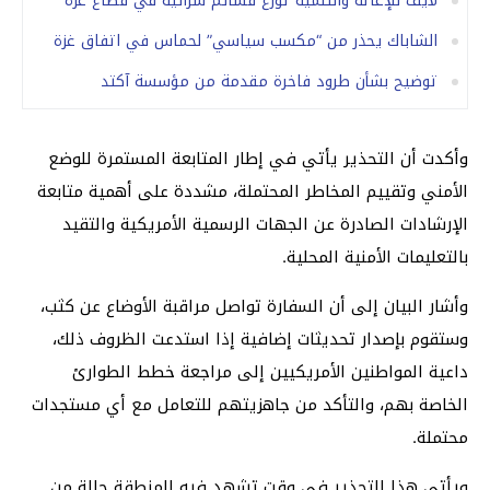
لايف للإغاثة والتنمية توزع قسائم شرائية في قطاع غزة
الشاباك يحذر من “مكسب سياسي” لحماس في اتفاق غزة
توضيح بشأن طرود فاخرة مقدمة من مؤسسة آكتد
وأكدت أن التحذير يأتي في إطار المتابعة المستمرة للوضع
الأمني وتقييم المخاطر المحتملة، مشددة على أهمية متابعة
الإرشادات الصادرة عن الجهات الرسمية الأمريكية والتقيد
بالتعليمات الأمنية المحلية.
وأشار البيان إلى أن السفارة تواصل مراقبة الأوضاع عن كثب،
وستقوم بإصدار تحديثات إضافية إذا استدعت الظروف ذلك،
داعية المواطنين الأمريكيين إلى مراجعة خطط الطوارئ
الخاصة بهم، والتأكد من جاهزيتهم للتعامل مع أي مستجدات
محتملة.
ويأتي هذا التحذير في وقت تشهد فيه المنطقة حالة من