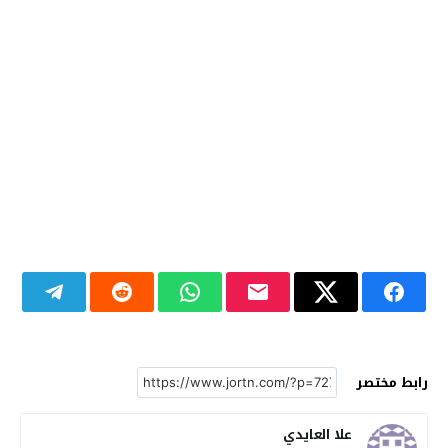
رابط مختصر
علا العايدي