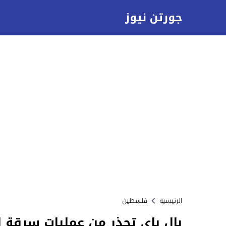
جورتن نيوز
الرئيسية
فلسطين
بال باي تحذر من عمليات سرقة المح