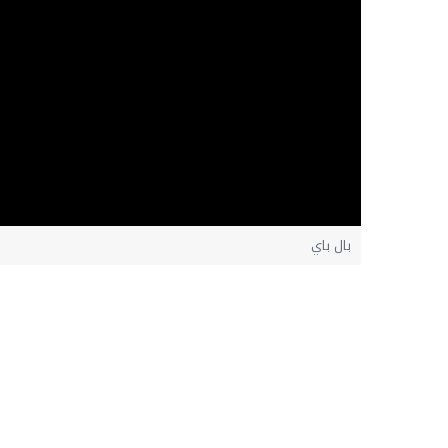
بال باي