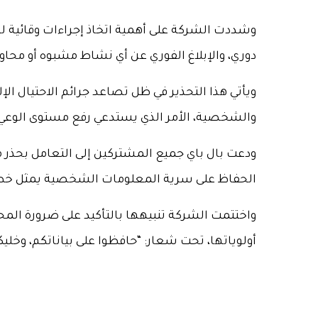
وشددت الشركة على أهمية اتخاذ إجراءات وقائية لح
دوري، والإبلاغ الفوري عن أي نشاط مشبوه أو محا
ويأتي هذا التحذير في ظل تصاعد جرائم الاحتيال ال
والشخصية، الأمر الذي يستدعي رفع مستوى الوعي ا
ودعت بال باي جميع المشتركين إلى التعامل بحذر 
الحفاظ على سرية المعلومات الشخصية يمثل خط الد
واختتمت الشركة تنبيهها بالتأكيد على ضرورة الم
أولوياتها، تحت شعار: “حافظوا على بياناتكم، وخليك