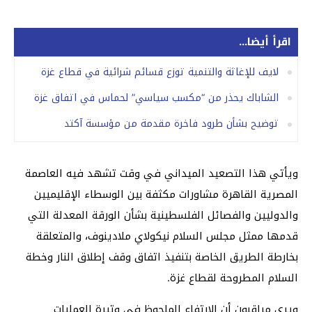
اقرأ أيضا...
لايف للإغاثة والتنمية توزع قسائم شرائية في قطاع غزة
الشاباك يحذر من “مكسب سياسي” لحماس في اتفاق غزة
توضيح بشأن طرود فاخرة مقدمة من مؤسسة آكتد
ويأتي هذا التصعيد الميداني في وقت تشهد فيه العاصمة
المصرية القاهرة مشاورات مكثفة بين الوسطاء الإقليميين
والدوليين والفصائل الفلسطينية بشأن الورقة المعدلة التي
قدمها ممثل مجلس السلام نيكولاي ملادينوف، والمتعلقة
بخارطة الطريق الخاصة بتنفيذ اتفاق وقف إطلاق النار وخطة
السلام المطروحة لقطاع غزة.
ويرى مراقبون أن الارتفاع الملحوظ في وتيرة العمليات