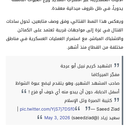
يدوياً، في ظل ظروف ميدانية معقدة.
ويعكس هذا النمط القتالي، وفق وصف متابعين، تحول ساحات
القتال في غزة إلى مواجهات قريبة تعتمد على الكمائن
والاشتباك المباشر، مع استمرار العمليات العسكرية في مناطق
مختلفة من القطاع منذ أشهر.
الشهيد كريم نبيل أبو عرجة
مفجّر الميركافا
صاحب المشهد الشهير، وهو يتقدم ليضع عبوة الشواظ
أسفل الدبابة، دون أن يبدو منه أي خوف أو فزع !
كتيبة الصبرة وتل الإسلام
— Saeed Ziad |
pic.twitter.com/YjS7j7DSf0
سعيد زياد (@saeedziad)
May 3, 2026