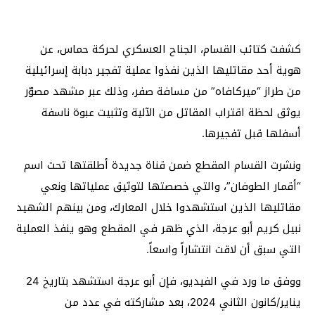
كشفت كتائب القسام، الجناح العسكري لحركة حماس، عن
هوية أحد مقاتليها الذين نفذوا عملية تفجير دبابة إسرائيلية
من طراز “ميركافاه” من مسافة صفر، وذلك عبر مشهد مصوّر
يوثق لحظة اقتراب المقاتل من الآلية وتثبيت عبوة ناسفة
أسفلها قبل تفجيرها.
ونشرت القسام المقطع ضمن قناة جديدة أطلقتها تحت اسم
“أقمار الطوفان”، والتي خصصتها لتوثيق عملياتها ونعي
مقاتليها الذين استشهدوا خلال المعارك، ومن بينهم الشهيد
نبيل كريم أبو عرجة، الذي ظهر في المقطع وهو ينفذ العملية
التي سبق أن لاقت انتشاراً واسعاً.
ووفق ما ورد في الفيديو، فإن أبو عرجة استشهد بتاريخ 24
يناير/كانون الثاني 2024، بعد مشاركته في عدد من