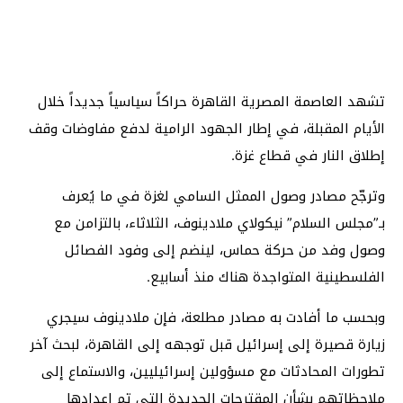
تشهد العاصمة المصرية القاهرة حراكاً سياسياً جديداً خلال
الأيام المقبلة، في إطار الجهود الرامية لدفع مفاوضات وقف
إطلاق النار في قطاع غزة.
وترجّح مصادر وصول الممثل السامي لغزة في ما يُعرف
بـ”مجلس السلام” نيكولاي ملادينوف، الثلاثاء، بالتزامن مع
وصول وفد من حركة حماس، لينضم إلى وفود الفصائل
الفلسطينية المتواجدة هناك منذ أسابيع.
وبحسب ما أفادت به مصادر مطلعة، فإن ملادينوف سيجري
زيارة قصيرة إلى إسرائيل قبل توجهه إلى القاهرة، لبحث آخر
تطورات المحادثات مع مسؤولين إسرائيليين، والاستماع إلى
ملاحظاتهم بشأن المقترحات الجديدة التي تم إعدادها