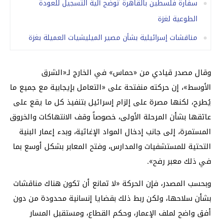
سفارة فلسطين بالقاهرة توضح آلية التسجيل للعودة
الطوعية لغزة
مناقشات إسرائيلية بشأن مصير الميليشيات العميلة بغزة
وقال مصدر قيادي من «حماس» في الخارج لـ«الشرق
الأوسط»، إن حركته منفتحة على «التعامل بإيجابية مع جميع ما
يُطرح، لكنها مصرة على إلزام إسرائيل بتنفيذ كل ما يقع على
عاتقها بشأن المرحلة الأولى، خصوصاً وقف الانتهاكات والخروق
المستمرة، إلى جانب إدخال المواد الإغاثية، وبدء إعمار البنية
التحتية للمستشفيات والمدارس، وفتح المعابر بشكل أوسع بما
في ذلك معبر رفح».
وبحسب المصدر، فإن الحركة «لا تمانع أن تكون هناك مناقشات
بشأن سلاحها، ولكن ربط ذلك بقضايا إنسانية محدودة من دون
أفق واضح لملف الإعمار، وحكم القطاع، ومستقبل المسار