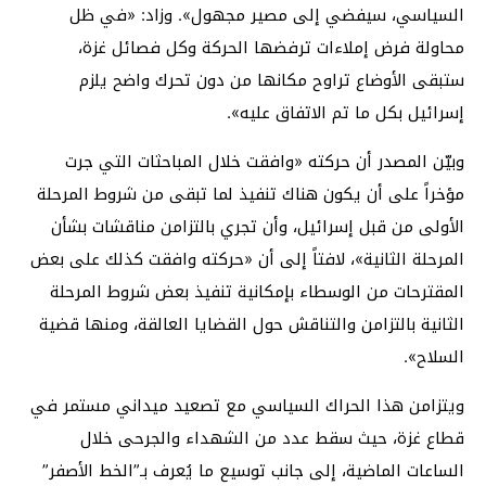
السياسي، سيفضي إلى مصير مجهول». وزاد: «في ظل
محاولة فرض إملاءات ترفضها الحركة وكل فصائل غزة،
ستبقى الأوضاع تراوح مكانها من دون تحرك واضح يلزم
إسرائيل بكل ما تم الاتفاق عليه».
وبيّن المصدر أن حركته «وافقت خلال المباحثات التي جرت
مؤخراً على أن يكون هناك تنفيذ لما تبقى من شروط المرحلة
الأولى من قبل إسرائيل، وأن تجري بالتزامن مناقشات بشأن
المرحلة الثانية»، لافتاً إلى أن «حركته وافقت كذلك على بعض
المقترحات من الوسطاء بإمكانية تنفيذ بعض شروط المرحلة
الثانية بالتزامن والتناقش حول القضايا العالقة، ومنها قضية
السلاح».
ويتزامن هذا الحراك السياسي مع تصعيد ميداني مستمر في
قطاع غزة، حيث سقط عدد من الشهداء والجرحى خلال
الساعات الماضية، إلى جانب توسيع ما يُعرف بـ”الخط الأصفر”