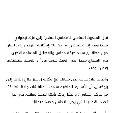
قال المبعوث السامي لـ“مجلس السلام” إلى غزة، نيكولاي
ملادينوف، إنه “متفائل إلى حد ما” بإمكانية التوصل إلى اتفاق
حول خطة نزع سلاح حركة حماس والفصائل المسلحة الأخرى
في القطاع، محذرًا في الوقت نفسه من أن العملية ستستغرق
بعض الوقت.
وأضاف ملادينوف، في مقابلة مع وكالة رويترز خلال زيارته إلى
بروكسل، أن الأسابيع الماضية شهدت “مناقشات جادة للغاية”
مع حركة “حماس”، واصفًا إياها بأنها ليست سهلة، في ظل
تعدد القضايا التي يجب التعامل معها ميدانيًا.