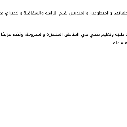
لتزام موظفيها وموظفاتها والمتطوعين والمتدربين بقيم النزاهة والشفافية والاح
Me تركز على تقديم خدمات طبية وتعليم صحي في المناطق المتضررة والمحرومة، و
مساءلة.