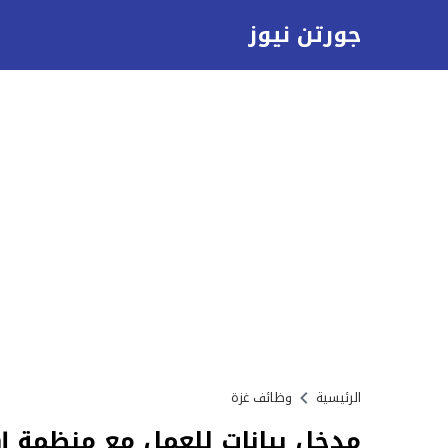
جورتن نيوز
الرئيسية
وظائف غزة
مدخل بيانات للعمل مع منظمة MedGlobal