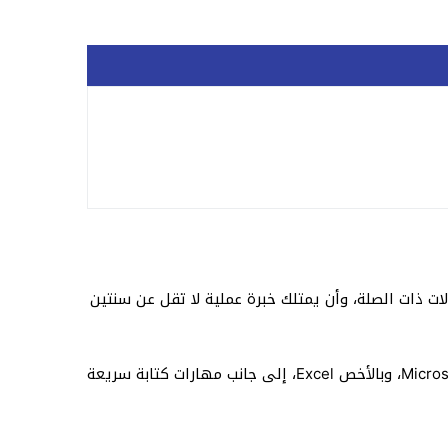
ات ذات الصلة، وأن يمتلك خبرة عملية لا تقل عن سنتين
كما تُفضل الخبرة السابقة مع المنظمات الإنسانية أو غير الحكومية، وإجادة استخدام برامج Microsoft OfficeMicrosoft Office Suite، وبالأخص Excel، إلى جانب مهارات كتابة سريعة