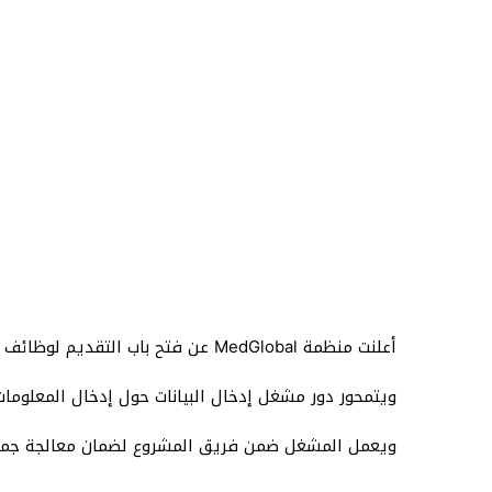
أعلنت منظمة MedGlobal عن فتح باب التقديم لوظائف مشغل إدخال بيانات للعمل في قطاع غزة، وذلك ضمن جهودها لدعم المشاريع الصحية والإنسانية في المنطقة.
ويتمحور دور مشغل إدخال البيانات حول إدخال المعلومات
ويعمل المشغل ضمن فريق المشروع لضمان معالجة جميع ا