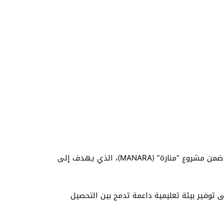
أعلنت جمعية “المنال لتطوير المرأة الريفية” عن فتح باب التوظيف لعدد من المدرسين والمدرسات للانضمام إلى فريق عملها ضمن مشروع “منارة” (MANARA)، الذي يهدف إلى
Super Novae” الفرنسية، وبدعم من مؤسسة “Frontlines for Peace”، حيث يركز على توفير بيئة تعليمية داعمة تدمج بين التحصيل